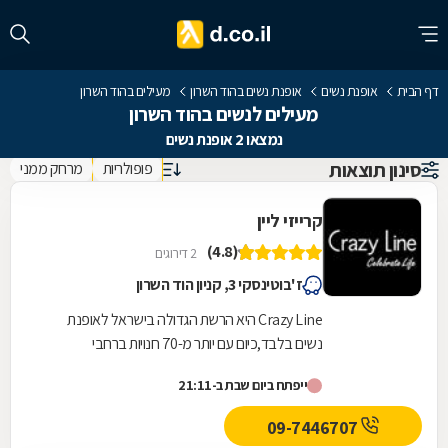
דף הבית
אופנת נשים
אופנת נשים בהוד השרון
מעילים בהוד השרון
מעילים לנשים בהוד השרון
נמצאו 2 אופנת נשים
סינון תוצאות
פופולריות
מרחק ממני
קרייזי ליין
(4.8)
2 דירוגים
ז'בוטינסקי 3, קניון הוד השרון
Crazy Line היא הרשת הגדולה בישראל לאופנת
נשים בלבד,כיום עם יותר מ-70 חנויות ברחבי
הארץ,הרשת חרטה על דגלה להעניק לקהל הלקוחות
ייפתח ביום שבת ב-21:11
הנאמן שלה בגדים...
09-7446707