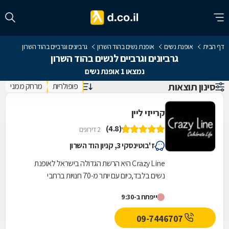
דף הבית
אופנת נשים
אופנת נשים בהוד השרון
גרביונים וגרביים בהוד השרון
גרביונים וגרביים לנשים בהוד השרון
נמצאו 1 אופנת נשים
סינון תוצאות
פופולריות
מרחק ממני
קרייזי ליין
(4.8)
2 דירוגים
ז'בוטינסקי 3, קניון הוד השרון
Crazy Line היא הרשת הגדולה בישראל לאופנת
נשים בלבד,כיום עם יותר מ-70 חנויות ברחבי
הארץ,הרשת חרטה על דגלה להעניק לקהל הלקוחות
ייפתח ב-9:30
הנאמן שלה בגדים...
09-7446707