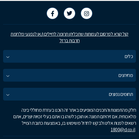
קול קורא לפרסום לעמותות שתכליתן תרומה לחיילים ו/או לנפגעי מלחמת
חרבות ברזל
כלים
מחירונים
תחומים נפוצים
חלק מהתמונות והתכנים המופיעים באתר זה הוכנו בעזרת מחוללי בינה
מלאכותית. אם זיהיתם תמונה או תוכן כלשהו בו אתם בעלי זכויות יוצרים, אתם
רשאים לפנות אלינו ולבקש לחדול משימוש בו, באמצעות כתובת המייל
1800@d.co.il