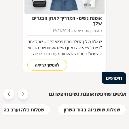
אופנת נשים - המדריך לארון הבגדים
שלך
מאת: רון שגב פינקלמן
12/01/2014
שאלת מיליון הדולר: מהם פריטי הלבוש שכל אחת
"חייבת" שיהיו לה בארון ומאילו טעויות אופנה כדאי
להימנע? המטרה: להישאר מעודכנת באופנה
מבלי להחליף מלתחה שלמה כל עונה האמצעי:
להמשך קריאה
סדר בארון!
חיפושים
אנשים שחיפשו אופנת נשים חיפשו גם
שמלות שושבינה בהוד השרון
שמלות כלה וערב בהוד 