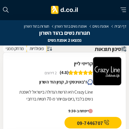
דף הבית
אופנת נשים
אופנת נשים בהוד השרון
חגורות בהוד השרון
חגורות נשים בהוד השרון
נמצאו 2 אופנת נשים
סינון תוצאות
פופולריות
מרחק ממני
קרייזי ליין
(4.8)
2 דירוגים
ז'בוטינסקי 3, קניון הוד השרון
Crazy Line היא הרשת הגדולה בישראל לאופנת
נשים בלבד,כיום עם יותר מ-70 חנויות ברחבי
הארץ,הרשת חרטה על דגלה להעניק לקהל הלקוחות
ייפתח ב-9:30
הנאמן שלה בגדים...
09-7446707