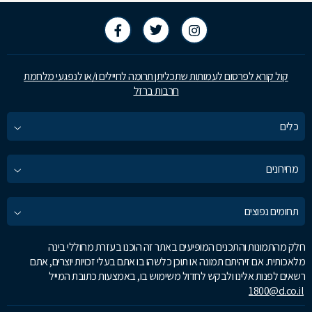
קול קורא לפרסום לעמותות שתכליתן תרומה לחיילים ו/או לנפגעי מלחמת
חרבות ברזל
כלים
מחירונים
תחומים נפוצים
חלק מהתמונות והתכנים המופיעים באתר זה הוכנו בעזרת מחוללי בינה
מלאכותית. אם זיהיתם תמונה או תוכן כלשהו בו אתם בעלי זכויות יוצרים, אתם
רשאים לפנות אלינו ולבקש לחדול משימוש בו, באמצעות כתובת המייל
1800@d.co.il