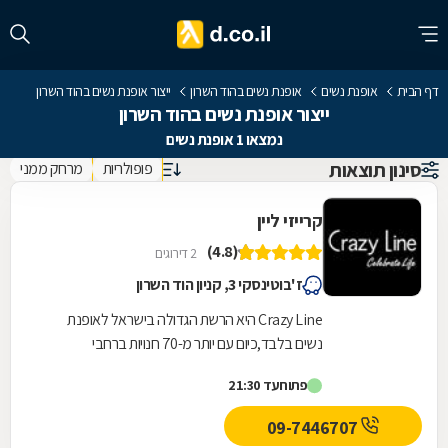
דף הבית
אופנת נשים
אופנת נשים בהוד השרון
ייצור אופנת נשים בהוד השרון
ייצור אופנת נשים בהוד השרון
נמצאו 1 אופנת נשים
סינון תוצאות
פופולריות
מרחק ממני
קרייזי ליין
(4.8)
2 דירוגים
ז'בוטינסקי 3, קניון הוד השרון
Crazy Line היא הרשת הגדולה בישראל לאופנת
נשים בלבד,כיום עם יותר מ-70 חנויות ברחבי
הארץ,הרשת חרטה על דגלה להעניק לקהל הלקוחות
פתוח
עד 21:30
הנאמן שלה בגדים...
09-7446707