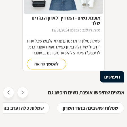
אופנת נשים - המדריך לארון הבגדים
שלך
מאת: רון שגב פינקלמן
12/01/2014
שאלת מיליון הדולר: מהם פריטי הלבוש שכל אחת
"חייבת" שיהיו לה בארון ומאילו טעויות אופנה כדאי
להימנע? המטרה: להישאר מעודכנת באופנה
מבלי להחליף מלתחה שלמה כל עונה האמצעי:
להמשך קריאה
סדר בארון!
חיפושים
אנשים שחיפשו אופנת נשים חיפשו גם
שמלות שושבינה בהוד השרון
שמלות כלה וערב בהוד 