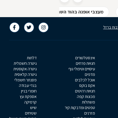
מעצבי אופנה בהוד השרון
חנויות בגדים בהוד ה
בות ברזל
אינסטלטורים
דלתות
חנויות פרחים
גיטרה חשמלית
עיסויים וטיפולי גוף
גיטרה אקוסטית
מדפים
גיטרה קלאסית
אוכל לכלבים
פסנתר חשמלי
אקס בוקס
בגדי עבודה
חנויות רהיטים
חומרי בניין
מכונות קפה
אספקת עץ
משתלות
קרמיקה
טפטים ומדבקות קיר
שיש
מזרנים
שטיחים