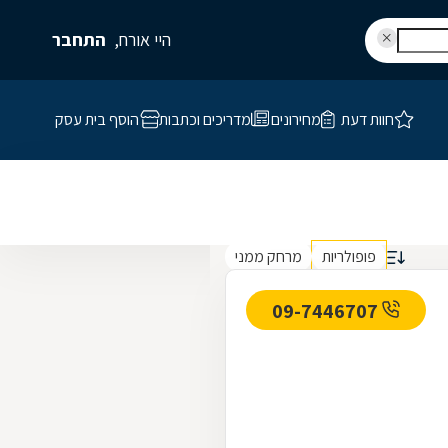
היי אורח,
התחבר
חוות דעת
מחירונים
מדריכים וכתבות
הוסף בית עסק
פופולריות
מרחק ממני
09-7446707