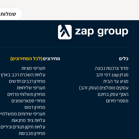
שמלות 
כלים
מחירונים
(לכל המחירונים)
מדור צרכנות נבונה
תעריפי מוניות
מגזין zap דפי זהב
עלויות השכרת רכב בארץ
מגיע עד הבית
מחירון רכבים חדשים
עסקים מומלצים (עסק זהב)
תעריפי שליחויות
הוסף עסק בחינם
מחירון משלוחי פרחים
מספרי חירום
מחירי סמארטפונים
מחירון דפוס
תעריפי שירותים ממשלתיי
עלויות ציוד מחנאות
עלויות תיקון תנורים וכיריים
מחירון מכבסות