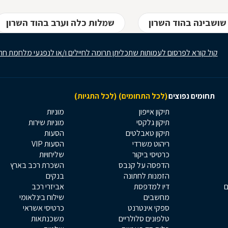
שושבינה בהוד השרון
שמלות כלה וערב בהוד השרון
קול קורא לפרסום לעמותות שתכליתן תרומה לחיילים ו/או לנפגעי מלחמת חר
תחומים נפוצים
(לכל התחומים)
(לכל התגיות)
תיקון אייפון
מוניות
תיקון גלקסי
מוניות שירות
תיקון טאבלטים
הסעות
ריהוט משרדי
הסעות VIP
כרטיסי ביקור
שליחויות
הדפסה על קנבס
השכרת רכב בארץ
הזמנות לחתונה
בנקים
ם
דיו למדפסת
אביזרי רכב
מחשבים
שילוח בינלאומי
ספקי אינטרנט
כרטיסי אשראי
טלפונים סלולריים
משכנתאות