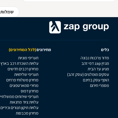
שמלות 
כלים
מחירונים
(לכל המחירונים)
מדור צרכנות נבונה
תעריפי מוניות
מגזין zap דפי זהב
עלויות השכרת רכב בארץ
מגיע עד הבית
מחירון רכבים חדשים
עסקים מומלצים (עסק זהב)
תעריפי שליחויות
הוסף עסק בחינם
מחירון משלוחי פרחים
מספרי חירום
מחירי סמארטפונים
מחירון דפוס
תעריפי שירותים ממשלתיי
עלויות ציוד מחנאות
עלויות תיקון תנורים וכיריים
מחירון מכבסות