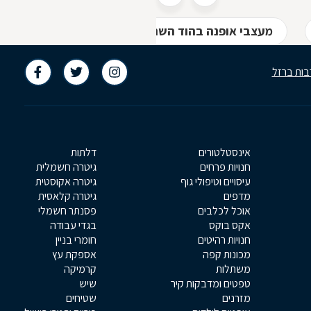
מעצבי אופנה בהוד השרון
חנויות בגדים בהוד ה
בות ברזל
אינסטלטורים
דלתות
חנויות פרחים
גיטרה חשמלית
עיסויים וטיפולי גוף
גיטרה אקוסטית
מדפים
גיטרה קלאסית
אוכל לכלבים
פסנתר חשמלי
אקס בוקס
בגדי עבודה
חנויות רהיטים
חומרי בניין
מכונות קפה
אספקת עץ
משתלות
קרמיקה
טפטים ומדבקות קיר
שיש
מזרנים
שטיחים