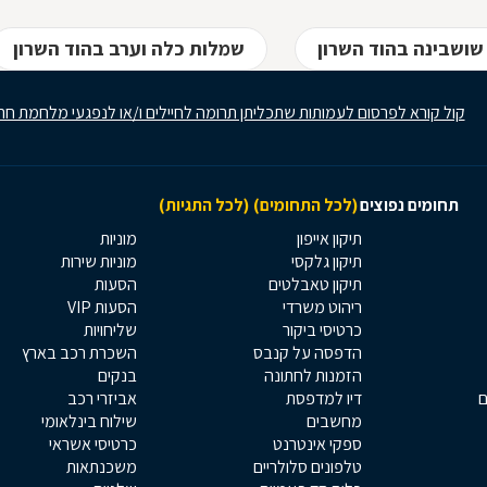
שושבינה בהוד השרון
שמלות כלה וערב בהוד השרון
קול קורא לפרסום לעמותות שתכליתן תרומה לחיילים ו/או לנפגעי מלחמת חר
תחומים נפוצים
(לכל התחומים)
(לכל התגיות)
תיקון אייפון
מוניות
תיקון גלקסי
מוניות שירות
תיקון טאבלטים
הסעות
ריהוט משרדי
הסעות VIP
כרטיסי ביקור
שליחויות
הדפסה על קנבס
השכרת רכב בארץ
הזמנות לחתונה
בנקים
ם
דיו למדפסת
אביזרי רכב
מחשבים
שילוח בינלאומי
ספקי אינטרנט
כרטיסי אשראי
טלפונים סלולריים
משכנתאות