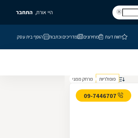
היי אורח,
התחבר
חוות דעת
מחירונים
מדריכים וכתבות
הוסף בית עסק
פופולריות
מרחק ממני
09-7446707