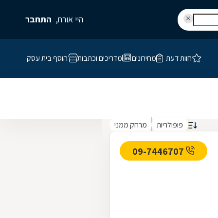
היי אורח,
התחבר
חוות דעת
מחירונים
מדריכים וכתבות
הוסף בית עסק
פופולריות
מרחק ממני
09-7446707