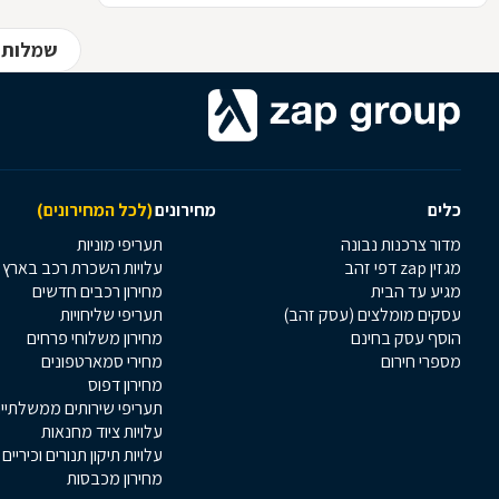
שמלות 
כלים
מחירונים
(לכל המחירונים)
מדור צרכנות נבונה
תעריפי מוניות
מגזין zap דפי זהב
עלויות השכרת רכב בארץ
מגיע עד הבית
מחירון רכבים חדשים
עסקים מומלצים (עסק זהב)
תעריפי שליחויות
הוסף עסק בחינם
מחירון משלוחי פרחים
מספרי חירום
מחירי סמארטפונים
מחירון דפוס
תעריפי שירותים ממשלתיי
עלויות ציוד מחנאות
עלויות תיקון תנורים וכיריים
מחירון מכבסות