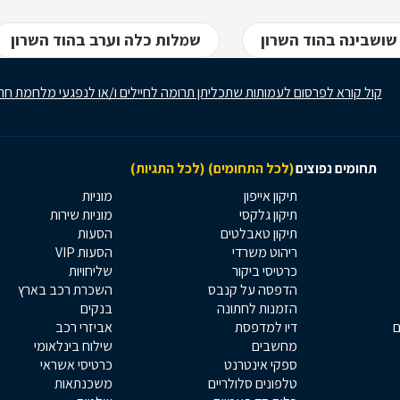
שושבינה בהוד השרון
שמלות כלה וערב בהוד השרון
קול קורא לפרסום לעמותות שתכליתן תרומה לחיילים ו/או לנפגעי מלחמת חר
תחומים נפוצים
(לכל התחומים)
(לכל התגיות)
תיקון אייפון
מוניות
תיקון גלקסי
מוניות שירות
תיקון טאבלטים
הסעות
ריהוט משרדי
הסעות VIP
כרטיסי ביקור
שליחויות
הדפסה על קנבס
השכרת רכב בארץ
הזמנות לחתונה
בנקים
ם
דיו למדפסת
אביזרי רכב
מחשבים
שילוח בינלאומי
ספקי אינטרנט
כרטיסי אשראי
טלפונים סלולריים
משכנתאות