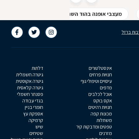
מעצבי אופנה בהוד השרון
חנויות בגדים בהוד ה
בות ברזל
אינסטלטורים
דלתות
חנויות פרחים
גיטרה חשמלית
עיסויים וטיפולי גוף
גיטרה אקוסטית
מדפים
גיטרה קלאסית
אוכל לכלבים
פסנתר חשמלי
אקס בוקס
בגדי עבודה
חנויות רהיטים
חומרי בניין
מכונות קפה
אספקת עץ
משתלות
קרמיקה
טפטים ומדבקות קיר
שיש
מזרנים
שטיחים