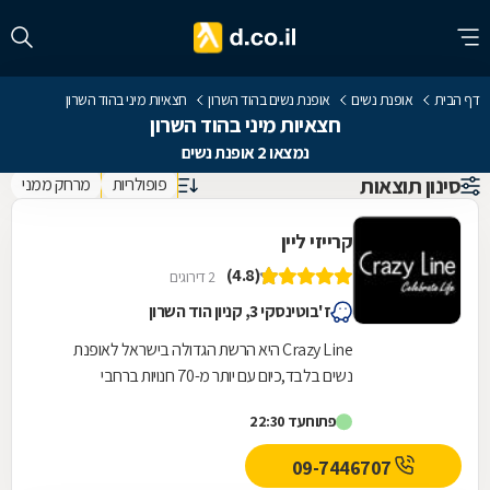
דף הבית
אופנת נשים
אופנת נשים בהוד השרון
חצאיות מיני בהוד השרון
חצאיות מיני בהוד השרון
נמצאו 2 אופנת נשים
סינון תוצאות
פופולריות
מרחק ממני
קרייזי ליין
(4.8)
2 דירוגים
ז'בוטינסקי 3, קניון הוד השרון
Crazy Line היא הרשת הגדולה בישראל לאופנת
נשים בלבד,כיום עם יותר מ-70 חנויות ברחבי
הארץ,הרשת חרטה על דגלה להעניק לקהל הלקוחות
פתוח
עד 22:30
הנאמן שלה בגדים...
09-7446707