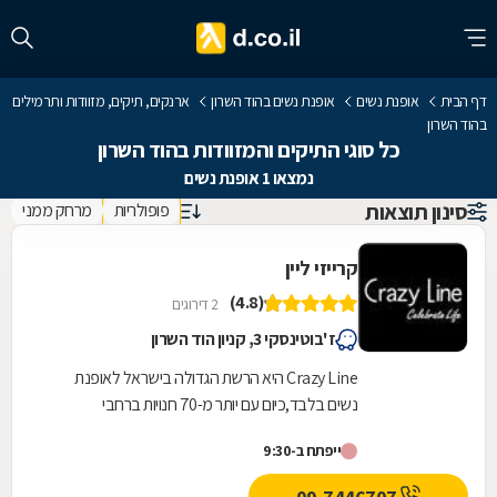
דף הבית
אופנת נשים
אופנת נשים בהוד השרון
ארנקים, תיקים, מזוודות ותרמילים
בהוד השרון
כל סוגי התיקים והמזוודות בהוד השרון
נמצאו 1 אופנת נשים
סינון תוצאות
פופולריות
מרחק ממני
קרייזי ליין
(4.8)
2 דירוגים
ז'בוטינסקי 3, קניון הוד השרון
Crazy Line היא הרשת הגדולה בישראל לאופנת
נשים בלבד,כיום עם יותר מ-70 חנויות ברחבי
הארץ,הרשת חרטה על דגלה להעניק לקהל הלקוחות
ייפתח ב-9:30
הנאמן שלה בגדים...