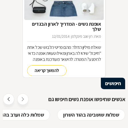
אופנת נשים - המדריך לארון הבגדים
שלך
מאת: רון שגב פינקלמן
12/01/2014
שאלת מיליון הדולר: מהם פריטי הלבוש שכל אחת
"חייבת" שיהיו לה בארון ומאילו טעויות אופנה כדאי
להימנע? המטרה: להישאר מעודכנת באופנה
מבלי להחליף מלתחה שלמה כל עונה האמצעי:
להמשך קריאה
סדר בארון!
חיפושים
אנשים שחיפשו אופנת נשים חיפשו גם
שמלות שושבינה בהוד השרון
שמלות כלה וערב בהוד 