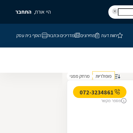
היי אורח,
התחבר
חוות דעת
מחירונים
מדריכים וכתבות
הוסף בית עסק
פופולריות
מרחק ממני
072-3234861
מספר מקשר