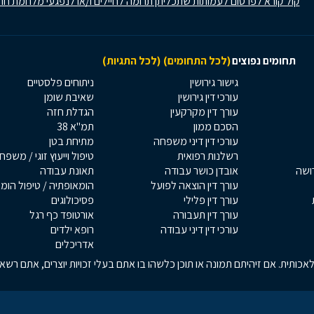
קול קורא לפרסום לעמותות שתכליתן תרומה לחיילים ו/או לנפגעי מלחמת חר
תחומים נפוצים
(לכל התחומים)
(לכל התגיות)
גישור גירושין
ניתוחים פלסטיים
עורכי דין גירושין
שאיבת שומן
עורך דין מקרקעין
הגדלת חזה
הסכם ממון
תמ"א 38
עורכי דין דיני משפחה
מתיחת בטן
רשלנות רפואית
טיפול וייעוץ זוגי / משפח
רושה
אובדן כושר עבודה
תאונת עבודה
עורך דין הוצאה לפועל
הומאופתיה / טיפול הומ
עורך דין פלילי
פסיכולוגים
עורך דין תעבורה
אורטופד כף רגל
עורכי דין דיני עבודה
רופא ילדים
אדריכלים
כותית. אם זיהיתם תמונה או תוכן כלשהו בו אתם בעלי זכויות יוצרים, אתם רש