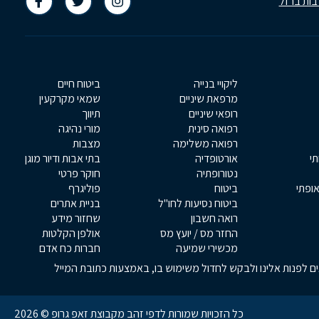
בות ברזל
ליקויי בנייה
ביטוח חיים
מרפאת שיניים
שמאי מקרקעין
רופאי שיניים
תיווך
רפואה סינית
מורי נהיגה
רפואה משלימה
מצבות
תי
אורטופדיה
בתי אבות ודיור מוגן
נטורופתיה
חוקר פרטי
אופתי
ביטוח
פוליגרף
ביטוח נסיעות לחו"ל
בניית אתרים
רואה חשבון
שחזור מידע
החזר מס / יועץ מס
אולפן הקלטות
מכשירי שמיעה
חברות כח אדם
אים לפנות אלינו ולבקש לחדול משימוש בו, באמצעות כתובת המייל
כל הזכויות שמורות לדפי זהב מקבוצת זאפ גרופ © 2026