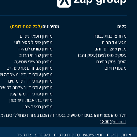
כלים
מחירונים
(לכל המחירונים)
מדור צרכנות נבונה
מחירון רופאי שיניים
מגיע עד הבית
מחירון טיפול פסיכולוגי
מגזין zap דפי זהב
מחירון מורים לנהיגה
עסקים מומלצים (עסק זהב)
מחירון שירותי תרגום
הוסף עסק בחינם
מחירון מכשירי שמיעה
מספרי חירום
מחירון אביזרים אורטופדיים
מחירון עורכי דין דיני משפחה וי
מחירון עורכי דין דיני מיסים
מחירון עורכי דין רשלנות רפואית
מחירון עורכי דין מקרקעין
מחירי בתי אבות ודיור מוגן
מחירון רואי חשבון
חלק מהתמונות והתכנים המופיעים באתר זה הוכנו בעזרת מחוללי בינה מלא
1800@d.co.il
אודות
נגישות
תנאי שימוש
מדיניות פרטיות
זאפ גרופ
צרו קשר