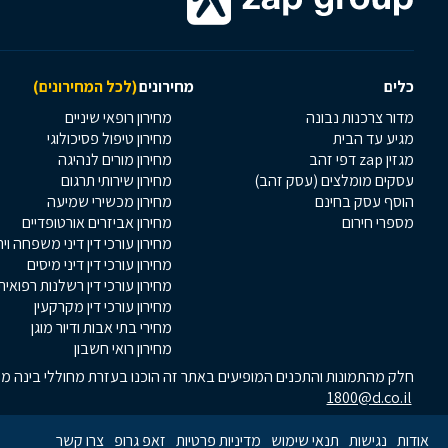
כלים
מחירונים
(לכל המחירונים)
מדור צרכנות נבונה
מחירון רופאי שיניים
מגיע עד הבית
מחירון טיפול פסיכולוגי
מגזין zap דפי זהב
מחירון מורים לנהיגה
עסקים מומלצים (עסק זהב)
מחירון שירותי תרגום
הוסף עסק בחינם
מחירון מכשירי שמיעה
מספרי חירום
מחירון אביזרים אורטופדיים
מחירון עורכי דין דיני משפחה וי
מחירון עורכי דין דיני מיסים
מחירון עורכי דין רשלנות רפואית
מחירון עורכי דין מקרקעין
מחירי בתי אבות ודיור מוגן
מחירון רואי חשבון
חלק מהתמונות והתכנים המופיעים באתר זה הוכנו בעזרת מחוללי בינה מלא
1800@d.co.il
אודות
נגישות
תנאי שימוש
מדיניות פרטיות
זאפ גרופ
צרו קשר