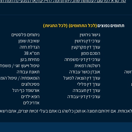
קול קורא לפרסום לעמותות שתכליתן תרומה לחיילים ו/או לנפגעי מלחמת חר
תחומים נפוצים
(לכל התחומים)
(לכל התגיות)
גישור גירושין
ניתוחים פלסטיים
עורכי דין גירושין
שאיבת שומן
עורך דין מקרקעין
הגדלת חזה
הסכם ממון
תמ"א 38
עורכי דין דיני משפחה
מתיחת בטן
רשלנות רפואית
טיפול וייעוץ זוגי / משפח
רושה
אובדן כושר עבודה
תאונת עבודה
עורך דין הוצאה לפועל
הומאופתיה / טיפול הומ
עורך דין פלילי
פסיכולוגים
עורך דין תעבורה
אורטופד כף רגל
עורכי דין דיני עבודה
רופא ילדים
אדריכלים
כותית. אם זיהיתם תמונה או תוכן כלשהו בו אתם בעלי זכויות יוצרים, אתם רש