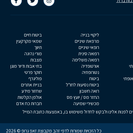
בות ברזל
ליקויי בנייה
ביטוח חיים
מרפאת שיניים
שמאי מקרקעין
רופאי שיניים
תיווך
רפואה סינית
מורי נהיגה
רפואה משלימה
מצבות
תי
אורטופדיה
בתי אבות ודיור מוגן
נטורופתיה
חוקר פרטי
אופתי
ביטוח
פוליגרף
ביטוח נסיעות לחו"ל
בניית אתרים
רואה חשבון
שחזור מידע
החזר מס / יועץ מס
אולפן הקלטות
מכשירי שמיעה
חברות כח אדם
אים לפנות אלינו ולבקש לחדול משימוש בו, באמצעות כתובת המייל
כל הזכויות שמורות לדפי זהב מקבוצת זאפ גרופ © 2026