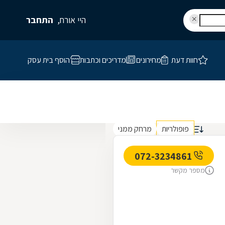
היי אורח,
התחבר
חוות דעת
מחירונים
מדריכים וכתבות
הוסף בית עסק
פופולריות
מרחק ממני
072-3234861
מספר מקשר