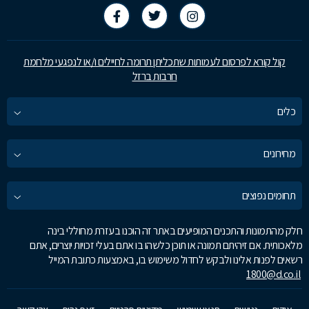
קול קורא לפרסום לעמותות שתכליתן תרומה לחיילים ו/או לנפגעי מלחמת
חרבות ברזל
כלים
מחירונים
תחומים נפוצים
חלק מהתמונות והתכנים המופיעים באתר זה הוכנו בעזרת מחוללי בינה
מלאכותית. אם זיהיתם תמונה או תוכן כלשהו בו אתם בעלי זכויות יוצרים, אתם
רשאים לפנות אלינו ולבקש לחדול משימוש בו, באמצעות כתובת המייל
1800@d.co.il