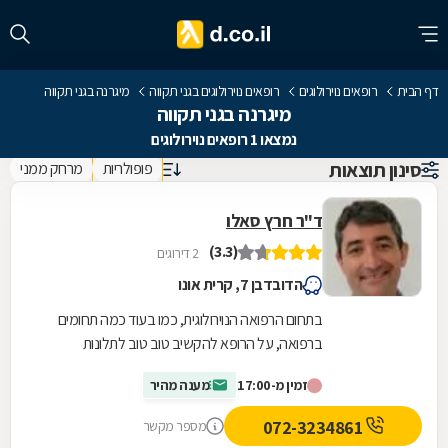
דף הבית
רופאים נוירולוגים
רופאים נוירולוגים בגני תקווה
מיגרנה בגני תקווה
מיגרנה בגני תקווה
נמצאו 1 רופאים נוירולוגים
סינון תוצאות
פופולריות
מרחק ממני
ד"ר חרץ סאלו
(3.3)
2 דירוגים
הדובדבן 7, קרית אונו
בתחום הרפואה הנוירולוגית, כמו בעוד כמה תחומים
ברפואה, על הרופא להקשיב טוב טוב לתלונות
המטופל כדי לאבחן במדויק. מחלות נוירולוגיות לרוב
זמין מ-17:00
מענה מהיר
משנות...
072-3234861
מספר מקשר