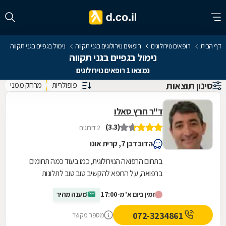
דף הבית
רופאים נוירולוגים
רופאים נוירולוגים בגני תקווה
נימול בגפיים בגני תקווה
נימול בגפיים בגני תקווה
נמצאו 1 רופאים נוירולוגים
סינון תוצאות
פופולריות
מרחק ממני
ד"ר חרץ סאלו
(3.3)
2 דירוגים
הדובדבן 7, קרית אונו
בתחום הרפואה הנוירולוגית, כמו בעוד כמה תחומים
ברפואה, על הרופא להקשיב טוב טוב לתלונות
המטופל כדי לאבחן במדויק. מחלות נוירולוגיות לרוב
זמין ביום א' מ-17:00
מענה מהיר
משנות...
072-3234861
מספר מקשר