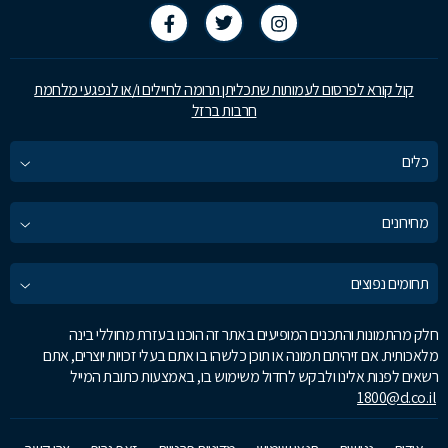
קול קורא לפרסום לעמותות שתכליתן תרומה לחיילים ו/או לנפגעי מלחמת
חרבות ברזל
כלים
מחירונים
תחומים נפוצים
חלק מהתמונות והתכנים המופיעים באתר זה הוכנו בעזרת מחוללי בינה
מלאכותית. אם זיהיתם תמונה או תוכן כלשהו בו אתם בעלי זכויות יוצרים, אתם
רשאים לפנות אלינו ולבקש לחדול משימוש בו, באמצעות כתובת המייל
1800@d.co.il