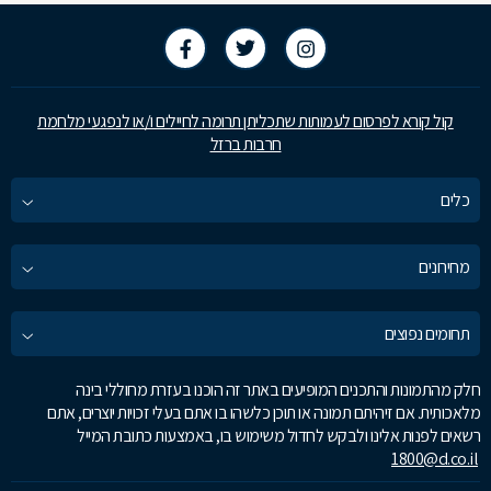
קול קורא לפרסום לעמותות שתכליתן תרומה לחיילים ו/או לנפגעי מלחמת
חרבות ברזל
כלים
מחירונים
תחומים נפוצים
חלק מהתמונות והתכנים המופיעים באתר זה הוכנו בעזרת מחוללי בינה
מלאכותית. אם זיהיתם תמונה או תוכן כלשהו בו אתם בעלי זכויות יוצרים, אתם
רשאים לפנות אלינו ולבקש לחדול משימוש בו, באמצעות כתובת המייל
1800@d.co.il