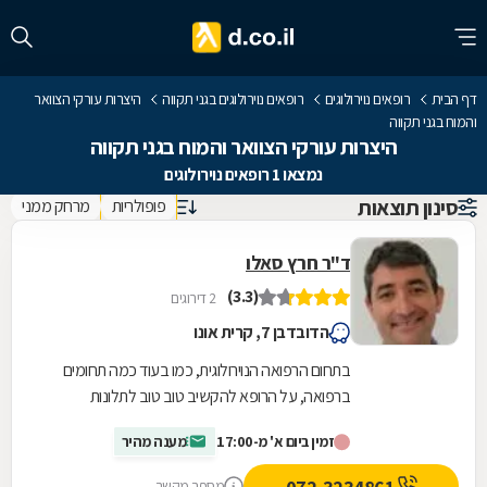
דף הבית
רופאים נוירולוגים
רופאים נוירולוגים בגני תקווה
היצרות עורקי הצוואר
והמוח בגני תקווה
היצרות עורקי הצוואר והמוח בגני תקווה
נמצאו 1 רופאים נוירולוגים
סינון תוצאות
פופולריות
מרחק ממני
ד"ר חרץ סאלו
(3.3)
2 דירוגים
הדובדבן 7, קרית אונו
בתחום הרפואה הנוירולוגית, כמו בעוד כמה תחומים
ברפואה, על הרופא להקשיב טוב טוב לתלונות
המטופל כדי לאבחן במדויק. מחלות נוירולוגיות לרוב
זמין ביום א' מ-17:00
מענה מהיר
משנות...
מספר מקשר