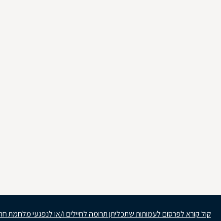
קול קורא לפרסום לעמותות שתכליתן תרומה לחיילים ו/או לנפגעי מלחמת חר