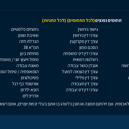
תחומים נפוצים
(לכל התחומים)
(לכל התגיות)
גישור גירושין
ניתוחים פלסטיים
עורכי דין גירושין
שאיבת שומן
עורך דין מקרקעין
הגדלת חזה
הסכם ממון
תמ"א 38
עורכי דין דיני משפחה
מתיחת בטן
רשלנות רפואית
טיפול וייעוץ זוגי / משפח
רושה
אובדן כושר עבודה
תאונת עבודה
עורך דין הוצאה לפועל
הומאופתיה / טיפול הומ
עורך דין פלילי
פסיכולוגים
עורך דין תעבורה
אורטופד כף רגל
עורכי דין דיני עבודה
רופא ילדים
אדריכלים
כותית. אם זיהיתם תמונה או תוכן כלשהו בו אתם בעלי זכויות יוצרים, אתם רש