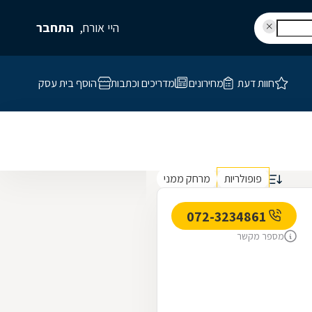
היי אורח,
התחבר
חוות דעת
מחירונים
מדריכים וכתבות
הוסף בית עסק
פופולריות
מרחק ממני
072-3234861
מספר מקשר