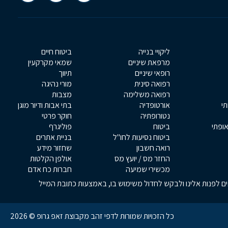
ליקויי בנייה
ביטוח חיים
מרפאת שיניים
שמאי מקרקעין
רופאי שיניים
תיווך
רפואה סינית
מורי נהיגה
רפואה משלימה
מצבות
תי
אורטופדיה
בתי אבות ודיור מוגן
נטורופתיה
חוקר פרטי
אופתי
ביטוח
פוליגרף
ביטוח נסיעות לחו"ל
בניית אתרים
רואה חשבון
שחזור מידע
החזר מס / יועץ מס
אולפן הקלטות
מכשירי שמיעה
חברות כח אדם
אים לפנות אלינו ולבקש לחדול משימוש בו, באמצעות כתובת המייל
כל הזכויות שמורות לדפי זהב מקבוצת זאפ גרופ © 2026