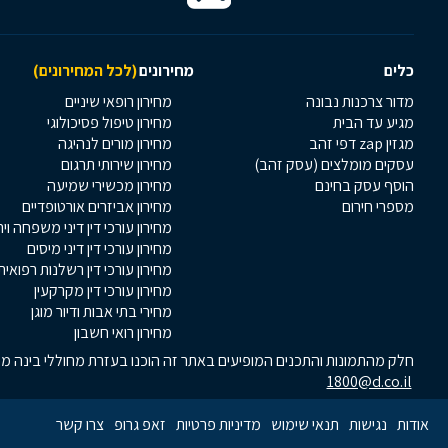
כלים
מחירונים
(לכל המחירונים)
מדור צרכנות נבונה
מחירון רופאי שיניים
מגיע עד הבית
מחירון טיפול פסיכולוגי
מגזין zap דפי זהב
מחירון מורים לנהיגה
עסקים מומלצים (עסק זהב)
מחירון שירותי תרגום
הוסף עסק בחינם
מחירון מכשירי שמיעה
מספרי חירום
מחירון אביזרים אורטופדיים
מחירון עורכי דין דיני משפחה וי
מחירון עורכי דין דיני מיסים
מחירון עורכי דין רשלנות רפואית
מחירון עורכי דין מקרקעין
מחירי בתי אבות ודיור מוגן
מחירון רואי חשבון
חלק מהתמונות והתכנים המופיעים באתר זה הוכנו בעזרת מחוללי בינה מלא
1800@d.co.il
אודות
נגישות
תנאי שימוש
מדיניות פרטיות
זאפ גרופ
צרו קשר