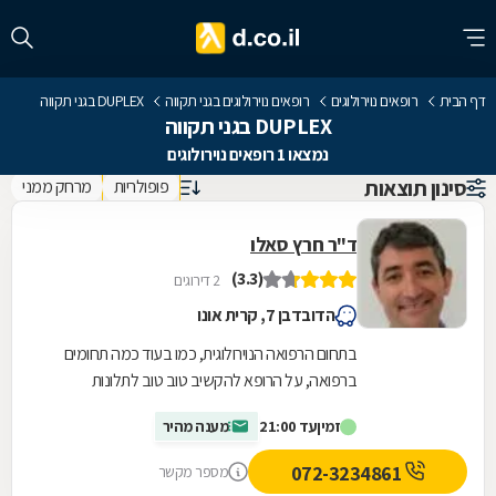
דף הבית
רופאים נוירולוגים
רופאים נוירולוגים בגני תקווה
DUPLEX בגני תקווה
DUPLEX בגני תקווה
נמצאו 1 רופאים נוירולוגים
סינון תוצאות
פופולריות
מרחק ממני
ד"ר חרץ סאלו
(3.3)
2 דירוגים
הדובדבן 7, קרית אונו
בתחום הרפואה הנוירולוגית, כמו בעוד כמה תחומים
ברפואה, על הרופא להקשיב טוב טוב לתלונות
המטופל כדי לאבחן במדויק. מחלות נוירולוגיות לרוב
זמין
עד 21:00
מענה מהיר
משנות...
072-3234861
מספר מקשר