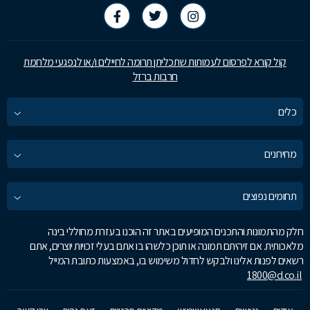
קול קורא לפרסום לעמותות שתכליתן תרומה לחיילים ו/או לנפגעי מלחמת
חרבות ברזל
כלים
מחירונים
תחומים נפוצים
חלק מהתמונות והתכנים המופיעים באתר זה הוכנו בעזרת מחוללי בינה
מלאכותית. אם זיהיתם תמונה או תוכן כלשהו בו אתם בעלי זכויות יוצרים, אתם
רשאים לפנות אלינו ולבקש לחדול משימוש בו, באמצעות כתובת המייל
1800@d.co.il