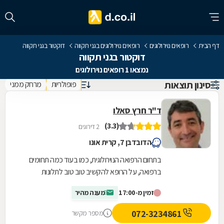
דף הבית
רופאים נוירולוגים
רופאים נוירולוגים בגני תקווה
דוקטור בגני תקווה
דוקטור בגני תקווה
נמצאו 1 רופאים נוירולוגים
סינון תוצאות
פופולריות
מרחק ממני
ד"ר חרץ סאלו
(3.3)
2 דירוגים
הדובדבן 7, קרית אונו
בתחום הרפואה הנוירולוגית, כמו בעוד כמה תחומים
ברפואה, על הרופא להקשיב טוב טוב לתלונות
המטופל כדי לאבחן במדויק. מחלות נוירולוגיות לרוב
זמין מ-17:00
מענה מהיר
משנות...
072-3234861
מספר מקשר