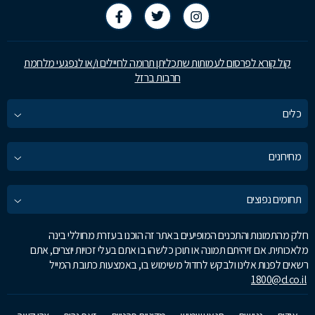
קול קורא לפרסום לעמותות שתכליתן תרומה לחיילים ו/או לנפגעי מלחמת
חרבות ברזל
כלים
מחירונים
תחומים נפוצים
חלק מהתמונות והתכנים המופיעים באתר זה הוכנו בעזרת מחוללי בינה
מלאכותית. אם זיהיתם תמונה או תוכן כלשהו בו אתם בעלי זכויות יוצרים, אתם
רשאים לפנות אלינו ולבקש לחדול משימוש בו, באמצעות כתובת המייל
1800@d.co.il