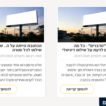
מדברים" - כל מה
הכתובת הייתה על ה.. של
לדעת על שילוט דיגיטלי
שילוט לכל מטרה
גב פינקלמן
23/07/2015
מאת: רון שגב פינקלמן
3/07/2015
יטלי הוא פתרון מעולה להצגת
שלט פרסום הוא אחד מאמצעי 
קי בצורה ויזואלית תוך שימוש
המוכרים והמוצלחים ביותר. ישנ
ה הקיימת. איך זה עובד, והאם זה
חוצות, שלטים שמטרתם לגרות א
 התשובות בכתבה.
הרגל לקרוא ואחרים שקהל היע
הוא דווקא הנהגים. אך אילו סוגי
להמשך קריאה
להמשך 
קיימים, מה יתרונותיהם וכיצד תד
עסק, לבחור בשילוט המתאים ל
התשובות בכתבה.
ם