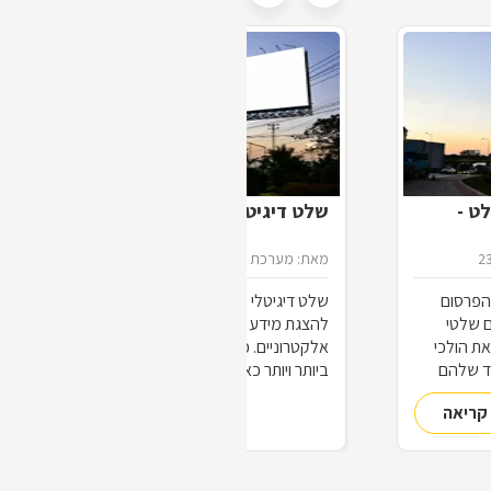
ט -
שלט דיגיטלי
2
מאת: מערכת דפי זהב
16/07/2012
הפרסום
שלט דיגיטלי הינו כל מסך או מתקן אחר
ם שלטי
להצגת מידע ויזואלי תוך שימוש בכלים
ת הולכי
אלקטרוניים. ככל שחולף הזמן אנו מוצפים
ד שלהם
ביותר ויותר כאלה, וזה עוד כלום לעומת מה
 שלטים
שקורה בניו-יורק.
קריאה
להמשך קריאה
עו, כבעלי
כם?