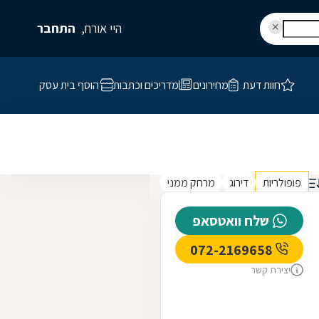
היי אורח,
התחבר
חוות דעת
מחירונים
מדריכים וכתבות
הוסף בית עסק
פופולריות
דירוג
מרחק ממני
שלח וואטסאפ
072-2169658
יצירת קשר