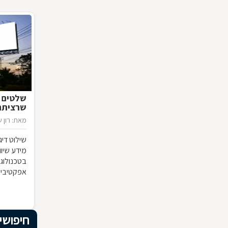
שלטים "
שרציתם 
מאת: רון ש
שילוט דיג
מידע שיוו
בטכנולוגי
אפקטיבי?
חיפושי