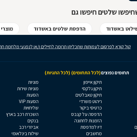
חיפשו שלטים חיפשו גם
ילוט באשדוד
הדפסת שלטים באשדוד
מוצרי 
קול קורא לפרסום לעמותות שתכליתן תרומה לחיילים ו/או לנפגעי מלחמת חר
תחומים נפוצים
(לכל התחומים)
(לכל התגיות)
תיקון אייפון
מוניות
תיקון גלקסי
מוניות שירות
תיקון טאבלטים
הסעות
ריהוט משרדי
הסעות VIP
כרטיסי ביקור
שליחויות
הדפסה על קנבס
השכרת רכב בארץ
הזמנות לחתונה
בנקים
ם
דיו למדפסת
אביזרי רכב
מחשבים
שילוח בינלאומי