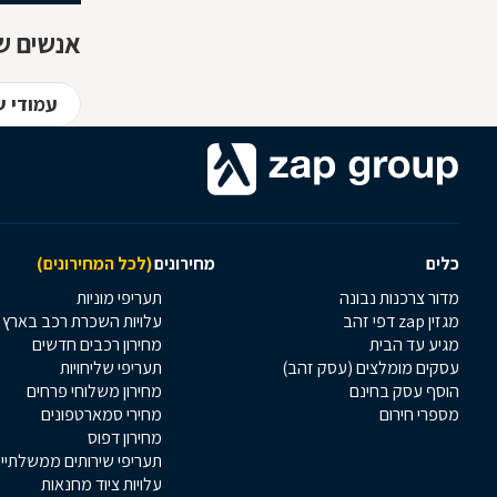
אנשים ש
עמודי ש
כלים
מחירונים
(לכל המחירונים)
מדור צרכנות נבונה
תעריפי מוניות
מגזין zap דפי זהב
עלויות השכרת רכב בארץ
מגיע עד הבית
מחירון רכבים חדשים
עסקים מומלצים (עסק זהב)
תעריפי שליחויות
הוסף עסק בחינם
מחירון משלוחי פרחים
מספרי חירום
מחירי סמארטפונים
מחירון דפוס
תעריפי שירותים ממשלתיי
עלויות ציוד מחנאות