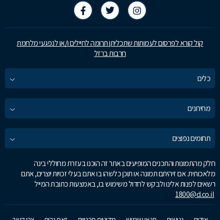
קול קורא לפרסום לעמותות שתכליתן תרומה לחיילים ו/או לנפגעי מלחמת
חרבות ברזל
כלים
מחירונים
תחומים נפוצים
חלק מהתמונות והתכנים המופיעים באתר זה הוכנו בעזרת מחוללי בינה
מלאכותית. אם זיהיתם תמונה או תוכן כלשהו בו אתם בעלי זכויות יוצרים, אתם
רשאים לפנות אלינו ולבקש לחדול משימוש בו, באמצעות כתובת המייל
1800@d.co.il
אודות
נגישות
תנאי שימוש
מדיניות פרטיות
זאפ גרופ
צרו קשר