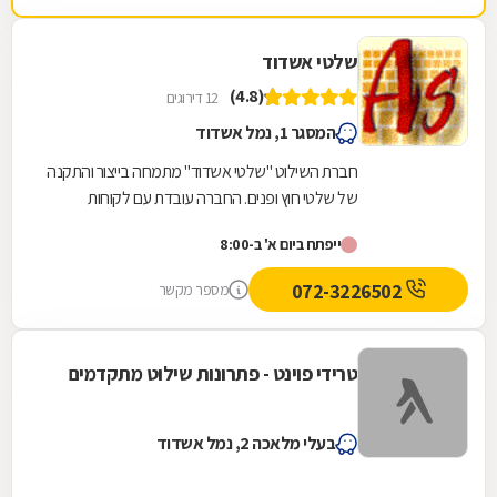
שלטי אשדוד
(4.8)
12 דירוגים
המסגר 1, נמל אשדוד
חברת השילוט "שלטי אשדוד" מתמחה בייצור והתקנה
של שלטי חוץ ופנים. החברה עובדת עם לקוחות
פרטיים ועסקיים ומייצרת מגוון גדול של שלטים בכל
ייפתח ביום א' ב-8:00
סדר...
072-3226502
מספר מקשר
טרידי פוינט - פתרונות שילוט מתקדמים
בעלי מלאכה 2, נמל אשדוד