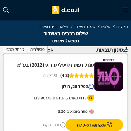
דף הבית
שלטים
שלטים באשדוד
שילוט רכבים באשדוד
שילוט רכבים באשדוד
נמצאו 2 שלטים
סינון תוצאות
פופולריות
מרחק ממני
פרסומת
סגול דפוס דיגיטלי ס.ד.ס (2012) בע"מ
(4.8)
35 דירוגים
הפלד 26, חולון
שירות מעולה, הם היו פשוט מעולים
ייפתח ביום א' ב-8:30
072-2169539
מספר מקשר