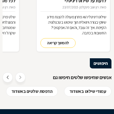
לדעת על שילוט דיגיטלי
לכל מטר
מאת: רון שגב פינקלמן
23/07/2015
מאת: רון שגב
שילוט דיגיטלי הוא פתרון מעולה להצגת מידע
שלט פרסום 
שיווקי בצורה ויזואלית תוך שימוש בטכנולוגיה
והמוצלחים ב
הקיימת. איך זה עובד, והאם זה אפקטיבי?
שמטרתם לגר
התשובות בכתבה.
שקהל היעד 
סוגי שלטים 
להמשך קריאה
כבעלי עסק,
התשובות ב
חיפושים
אנשים שחיפשו שלטים חיפשו גם
עמודי שילוט באשדוד
הדפסת שלטים באשדוד