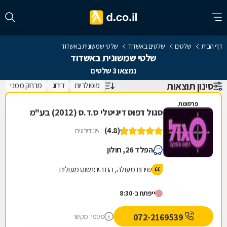
דף הבית
שלטים
שלטים באשדוד
שלטי שמשונית באשדוד
שלטי שמשונית באשדוד
נמצאו 3 שלטים
סינון תוצאות
פופולריות
דירוג
מרחק ממני
פרסומת
סגול דפוס דיגיטלי ס.ד.ס (2012) בע"מ
(4.8)
35 דירוגים
הפלד 26, חולון
שירות מעולה, הם היו פשוט מעולים
ייפתח ב-8:30
072-2169539
מספר מקשר