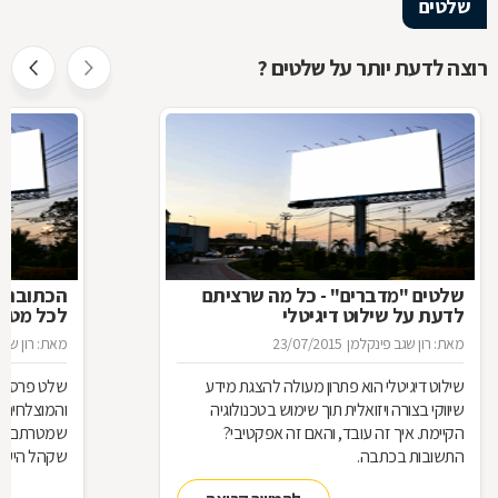
שלטים
רוצה לדעת יותר על שלטים ?
שלטים "מדברים" - כל מה שרציתם
הכתובת ה
לדעת על שילוט דיגיטלי
לכל מטר
מאת: רון שגב פינקלמן
23/07/2015
מאת: רון שגב
שילוט דיגיטלי הוא פתרון מעולה להצגת מידע
שלט פרסום 
שיווקי בצורה ויזואלית תוך שימוש בטכנולוגיה
והמוצלחים ב
הקיימת. איך זה עובד, והאם זה אפקטיבי?
שמטרתם לגר
התשובות בכתבה.
שקהל היעד 
סוגי שלטים 