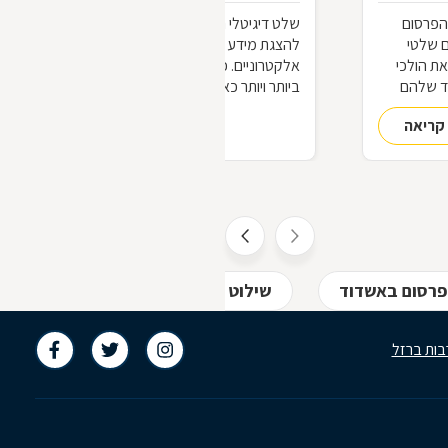
הפרסום
שלט דיגיטלי הינו כל מסך או מתקן אחר
ם שלטי
להצגת מידע ויזואלי תוך שימוש בכלים
ת הולכי
אלקטרוניים. ככל שחולף הזמן אנו מוצפים
ד שלהם
ביותר ויותר כאלה, וזה עוד כלום לעומת מה
 שלטים
שקורה בניו-יורק.
קריאה
להמשך קריאה
עו, כבעלי
כם?
פרסום באשדוד
שילוט חוצות באשדוד
שלטים מ
בות ברזל