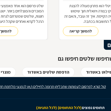
יטלי הוא פתרון מעולה להצגת
שלט פרסום הוא אחד מאמצעי 
קי בצורה ויזואלית תוך שימוש
המוכרים והמוצלחים ביותר. ישנ
ה הקיימת. איך זה עובד, והאם זה
חוצות, שלטים שמטרתם לגרות א
 התשובות בכתבה.
הרגל לקרוא ואחרים שקהל היע
הוא דווקא הנהגים. אך אילו סוגי
להמשך קריאה
להמשך 
קיימים, מה יתרונותיהם וכיצד תד
עסק, לבחור בשילוט המתאים ל
התשובות בכתבה.
ם
חיפשו שלטים חיפשו גם
ילוט באשדוד
הדפסת שלטים באשדוד
מוצרי 
קול קורא לפרסום לעמותות שתכליתן תרומה לחיילים ו/או לנפגעי מלחמת חר
תחומים נפוצים
(לכל התחומים)
(לכל התגיות)