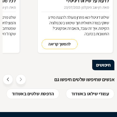
לדעת על שילוט דיגיטלי
לכל מטר
מאת: רון שגב פינקלמן
23/07/2015
מאת: רון שגב
שילוט דיגיטלי הוא פתרון מעולה להצגת מידע
שלט פרסום 
שיווקי בצורה ויזואלית תוך שימוש בטכנולוגיה
והמוצלחים ב
הקיימת. איך זה עובד, והאם זה אפקטיבי?
שמטרתם לגר
התשובות בכתבה.
שקהל היעד 
סוגי שלטים 
להמשך קריאה
כבעלי עסק,
התשובות ב
חיפושים
אנשים שחיפשו שלטים חיפשו גם
עמודי שילוט באשדוד
הדפסת שלטים באשדוד