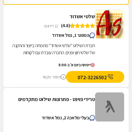
שלטי אשדוד
(4.8)
12 דירוגים
המסגר 1, נמל אשדוד
חברת השילוט "שלטי אשדוד" מתמחה בייצור והתקנה
של שלטי חוץ ופנים. החברה עובדת עם לקוחות
פרטיים ועסקיים ומייצרת מגוון גדול של שלטים בכל
ייפתח ביום א' ב-8:00
סדר...
072-3226502
מספר מקשר
טרידי פוינט - פתרונות שילוט מתקדמים
בעלי מלאכה 2, נמל אשדוד