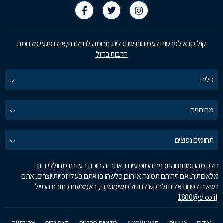
קול קורא לפרסום לעמותות שתכליתן תרומה לחיילים ו/או לנפגעי מלחמת
חרבות ברזל
כלים
מחירונים
תחומים נפוצים
חלק מהתמונות והתכנים המופיעים באתר זה הוכנו בעזרת מחוללי בינה
מלאכותית. אם זיהיתם תמונה או תוכן כלשהו בו אתם בעלי זכויות יוצרים, אתם
רשאים לפנות אלינו ולבקש לחדול משימוש בו, באמצעות כתובת המייל
1800@d.co.il
אודות
נגישות
תנאי שימוש
מדיניות פרטיות
זאפ גרופ
צרו קשר