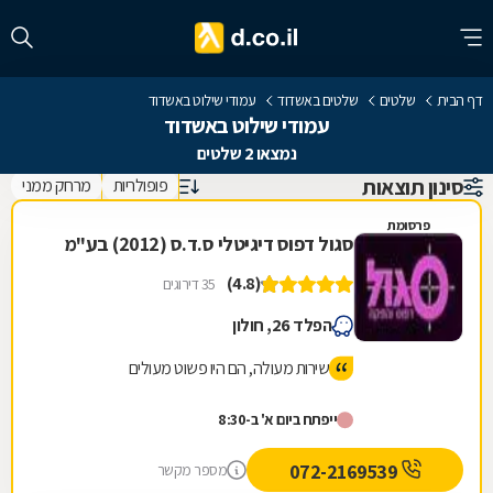
דף הבית
שלטים
שלטים באשדוד
עמודי שילוט באשדוד
עמודי שילוט באשדוד
נמצאו 2 שלטים
סינון תוצאות
פופולריות
מרחק ממני
פרסומת
סגול דפוס דיגיטלי ס.ד.ס (2012) בע"מ
(4.8)
35 דירוגים
הפלד 26, חולון
שירות מעולה, הם היו פשוט מעולים
ייפתח ביום א' ב-8:30
072-2169539
מספר מקשר