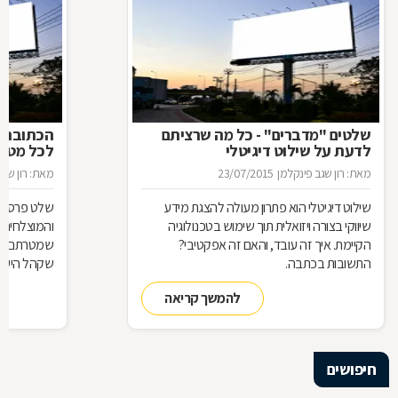
שלטים "מדברים" - כל מה שרציתם
הכתובת ה
לדעת על שילוט דיגיטלי
לכל מטר
מאת: רון שגב פינקלמן
23/07/2015
מאת: רון שגב
שילוט דיגיטלי הוא פתרון מעולה להצגת מידע
שלט פרסום 
שיווקי בצורה ויזואלית תוך שימוש בטכנולוגיה
והמוצלחים ב
הקיימת. איך זה עובד, והאם זה אפקטיבי?
שמטרתם לגר
התשובות בכתבה.
שקהל היעד 
סוגי שלטים 
להמשך קריאה
כבעלי עסק,
התשובות ב
חיפושים