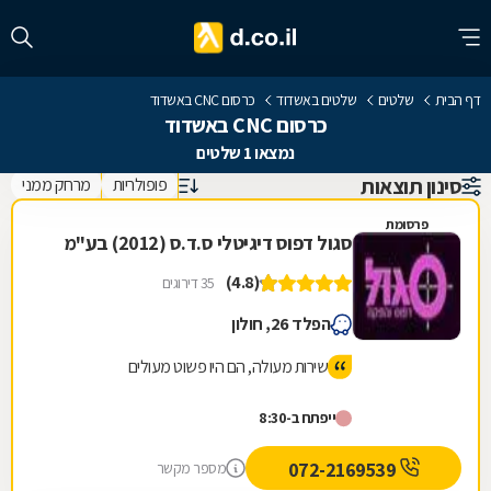
דף הבית
שלטים
שלטים באשדוד
כרסום CNC באשדוד
כרסום CNC באשדוד
נמצאו 1 שלטים
סינון תוצאות
פופולריות
מרחק ממני
פרסומת
סגול דפוס דיגיטלי ס.ד.ס (2012) בע"מ
(4.8)
35 דירוגים
הפלד 26, חולון
שירות מעולה, הם היו פשוט מעולים
ייפתח ב-8:30
072-2169539
מספר מקשר