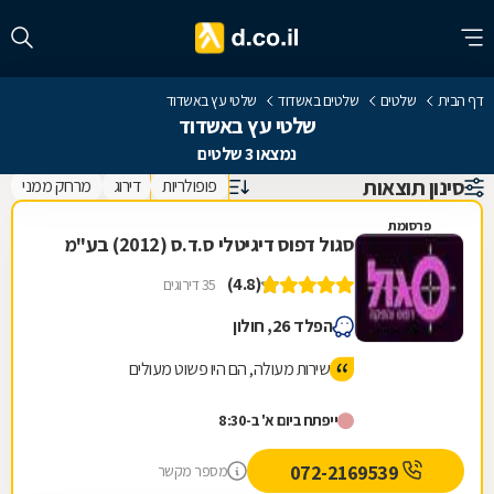
דף הבית
שלטים
שלטים באשדוד
שלטי עץ באשדוד
שלטי עץ באשדוד
נמצאו 3 שלטים
סינון תוצאות
פופולריות
דירוג
מרחק ממני
פרסומת
סגול דפוס דיגיטלי ס.ד.ס (2012) בע"מ
(4.8)
35 דירוגים
הפלד 26, חולון
שירות מעולה, הם היו פשוט מעולים
ייפתח ביום א' ב-8:30
072-2169539
מספר מקשר