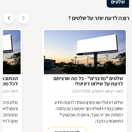
שלטים
רוצה לדעת יותר על שלטים ?
שלטים "מדברים" - כל מה שרציתם
הכתובת ה
לדעת על שילוט דיגיטלי
לכל מטר
מאת: רון שגב פינקלמן
23/07/2015
מאת: רון שגב
שילוט דיגיטלי הוא פתרון מעולה להצגת מידע
שלט פרסום 
שיווקי בצורה ויזואלית תוך שימוש בטכנולוגיה
והמוצלחים ב
הקיימת. איך זה עובד, והאם זה אפקטיבי?
שמטרתם לגר
התשובות בכתבה.
שקהל היעד 
סוגי שלטים 