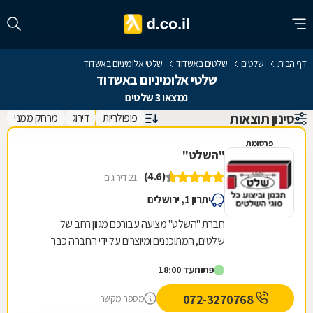
דף הבית
שלטים
שלטים באשדוד
שלטי אלומיניום באשדוד
שלטי אלומיניום באשדוד
נמצאו 3 שלטים
סינון תוצאות
פופולריות
דירוג
מרחק ממני
פרסומת
"השלט"
(4.6)
21 דירוגים
יתרון 1, ירושלים
חברת "השלט" מציעה עבורכם מגוון רחב של
שלטים, המתוכננים ומיוצרים על ידי החברה כבר
עשרות שנים. אצלנו תוכלו למצוא את כל סוגי
פתוח
עד 18:00
השלטים, ובכלל זה:...
072-3270768
מספר מקשר