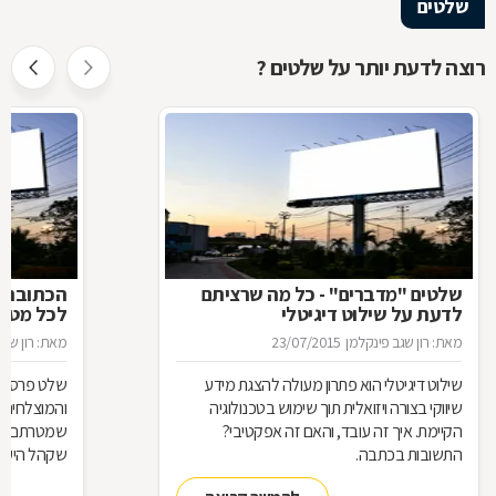
שלטים
רוצה לדעת יותר על שלטים ?
שלטים "מדברים" - כל מה שרציתם
הכתובת ה
לדעת על שילוט דיגיטלי
לכל מטר
מאת: רון שגב פינקלמן
23/07/2015
מאת: רון שגב
שילוט דיגיטלי הוא פתרון מעולה להצגת מידע
שלט פרסום 
שיווקי בצורה ויזואלית תוך שימוש בטכנולוגיה
והמוצלחים ב
הקיימת. איך זה עובד, והאם זה אפקטיבי?
שמטרתם לגר
התשובות בכתבה.
שקהל היעד 
סוגי שלטים 