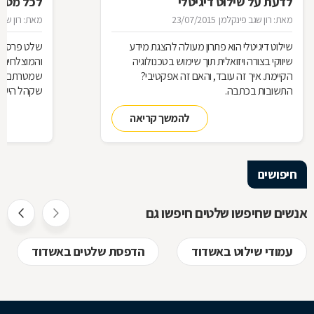
לדעת על שילוט דיגיטלי
לכל מטר
מאת: רון שגב פינקלמן
23/07/2015
מאת: רון שגב
שילוט דיגיטלי הוא פתרון מעולה להצגת מידע
שלט פרסום 
שיווקי בצורה ויזואלית תוך שימוש בטכנולוגיה
והמוצלחים ב
הקיימת. איך זה עובד, והאם זה אפקטיבי?
שמטרתם לגר
התשובות בכתבה.
שקהל היעד 
סוגי שלטים 
להמשך קריאה
כבעלי עסק,
התשובות ב
חיפושים
אנשים שחיפשו שלטים חיפשו גם
עמודי שילוט באשדוד
הדפסת שלטים באשדוד