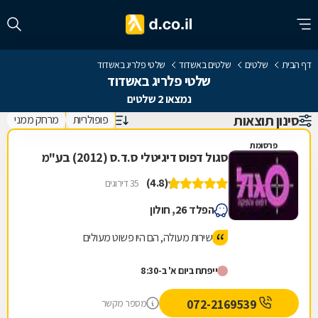
דף הבית
שלטים
שלטים באשדוד
שלטי פלריג באשדוד
שלטי פלריג באשדוד
נמצאו 2 שלטים
סינון תוצאות
פופולריות
מרחק ממני
פרסומת
סגול דפוס דיגיטלי ס.ד.ס (2012) בע"מ
(4.8)
35 דירוגים
הפלד 26, חולון
שירות מעולה, הם היו פשוט מעולים
ייפתח ביום א' ב-8:30
072-2169539
מספר מקשר