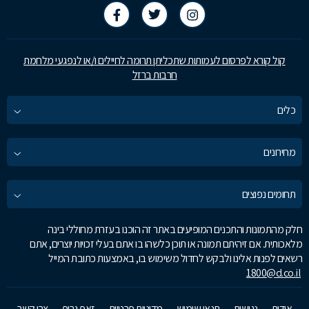
קול קורא לפרסום לעמותות שתכליתן תרומה לחיילים ו/או לנפגעי מלחמת
חרבות ברזל
כלים
מחירונים
תחומים נפוצים
חלק מהתמונות והתכנים המופיעים באתר זה הוכנו בעזרת מחוללי בינה
מלאכותית. אם זיהיתם תמונה או תוכן כלשהו בו אתם בעלי זכויות יוצרים, אתם
רשאים לפנות אלינו ולבקש לחדול משימוש בו, באמצעות כתובת המייל
1800@d.co.il
אודות
נגישות
תנאי שימוש
מדיניות פרטיות
זאפ גרופ
צרו קשר