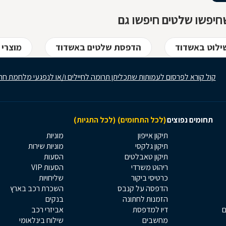
חיפשו שלטים חיפשו גם
ילוט באשדוד
הדפסת שלטים באשדוד
מוצרי 
קול קורא לפרסום לעמותות שתכליתן תרומה לחיילים ו/או לנפגעי מלחמת חר
תחומים נפוצים
(לכל התחומים)
(לכל התגיות)
תיקון אייפון
מוניות
תיקון גלקסי
מוניות שירות
תיקון טאבלטים
הסעות
ריהוט משרדי
הסעות VIP
כרטיסי ביקור
שליחויות
הדפסה על קנבס
השכרת רכב בארץ
הזמנות לחתונה
בנקים
ם
דיו למדפסת
אביזרי רכב
מחשבים
שילוח בינלאומי