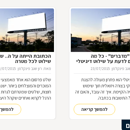
מדברים" - כל מה
הכתובת הייתה על ה.. של
לדעת על שילוט דיגיטלי
שילוט לכל מטרה
גב פינקלמן
23/07/2015
מאת: רון שגב פינקלמן
3/07/2015
יטלי הוא פתרון מעולה להצגת
שלט פרסום הוא אחד מאמצעי 
קי בצורה ויזואלית תוך שימוש
המוכרים והמוצלחים ביותר. ישנ
ה הקיימת. איך זה עובד, והאם זה
חוצות, שלטים שמטרתם לגרות א
 התשובות בכתבה.
הרגל לקרוא ואחרים שקהל היע
הוא דווקא הנהגים. אך אילו סוגי
להמשך קריאה
להמשך 
קיימים, מה יתרונותיהם וכיצד תד
עסק, לבחור בשילוט המתאים ל
התשובות בכתבה.
ם