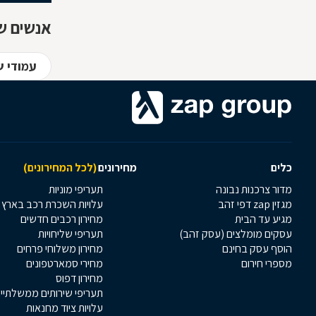
אנשים ש
עמודי ש
כלים
מחירונים
(לכל המחירונים)
מדור צרכנות נבונה
תעריפי מוניות
מגזין zap דפי זהב
עלויות השכרת רכב בארץ
מגיע עד הבית
מחירון רכבים חדשים
עסקים מומלצים (עסק זהב)
תעריפי שליחויות
הוסף עסק בחינם
מחירון משלוחי פרחים
מספרי חירום
מחירי סמארטפונים
מחירון דפוס
תעריפי שירותים ממשלתיי
עלויות ציוד מחנאות