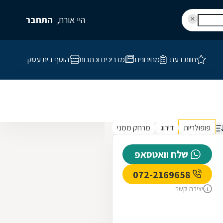
היי אורח,
התחבר
חוות דעת
מחירונים
מדריכים וכתבות
הוסף בית עסק
פופולריות
דירוג
מרחק ממני
שלח וואטסאפ
072-2169658
יצירת קשר