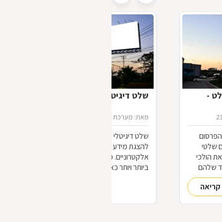
ט -
שלט דיגיטלי
2
מאת: מערכת דפי זהב
16/07/2012
הפרסום
שלט דיגיטלי הינו כל מסך או מתקן אחר
ם שלטי
להצגת מידע ויזואלי תוך שימוש בכלים
ת הולכי
אלקטרוניים. ככל שחולף הזמן אנו מוצפים
ד שלהם
ביותר ויותר כאלה, וזה עוד כלום לעומת מה
 שלטים
שקורה בניו-יורק.
קריאה
להמשך קריאה
עו, כבעלי
כם?