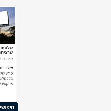
שלטים "
שרציתם 
מאת: רון ש
שילוט דיג
מידע שיוו
בטכנולוגי
אפקטיבי?
חיפושי