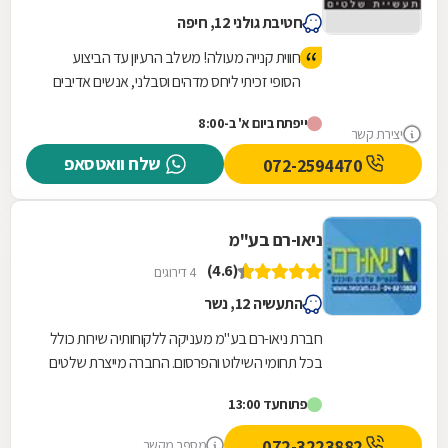
חטיבת גולני 12, חיפה
חווית קנייה מעולה! משלב הרעיון עד הביצוע
הסופי זכיתי ליחס מדהים וסבלני, אנשים אדיבים
ומחיר הוגן. מומלץ בחום
ייפתח ביום א' ב-8:00
יצירת קשר
שלח וואטסאפ
072-2594470
ניאו-רם בע"מ
(4.6)
4 דירוגים
התעשיה 12, נשר
חברת ניאו-רם בע"מ מעניקה ללקוחותיה שירות כולל
בכל תחומי השילוט והפרסום. החברה מייצרת שלטים
מקוריים, מדויקים ויפים במיוחד, אשר יספקו ללקוח
פתוח
עד 13:00
את...
072-3223882
מספר מקשר