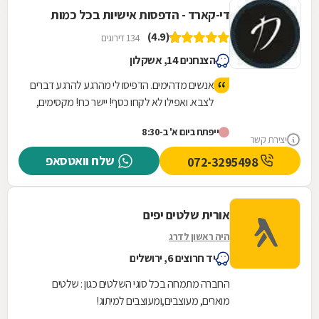
די-קארד - הדפסות אישיות בכל כמות
(4.9)
134 דירוגים
הצנחנים 14, אשקלון
אנשים מדהימים. הדפיסו לי מהרגע להרגע דברים
לצבא. ואפילו לא לקחו כסף! יישר כח! מקסימים,
ממליצה בטירוף!
ייפתח ביום א' ב-8:30
יצירת קשר
שלח וואטסאפ
072-3295498
אורית שלטים יפים
היה ראשון לדרג
יד חרוצים 6, ירושלים
החברה מתמחה בכל סוגי השלטים כגון : שלטים
מוארים, מעוצבים,ומעוצבים למיתוג!