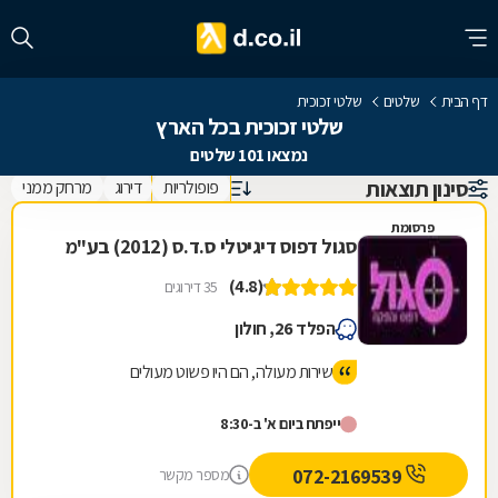
דף הבית
שלטים
שלטי זכוכית
שלטי זכוכית בכל הארץ
נמצאו 101 שלטים
סינון תוצאות
פופולריות
דירוג
מרחק ממני
פרסומת
סגול דפוס דיגיטלי ס.ד.ס (2012) בע"מ
(4.8)
35 דירוגים
הפלד 26, חולון
שירות מעולה, הם היו פשוט מעולים
ייפתח ביום א' ב-8:30
072-2169539
מספר מקשר