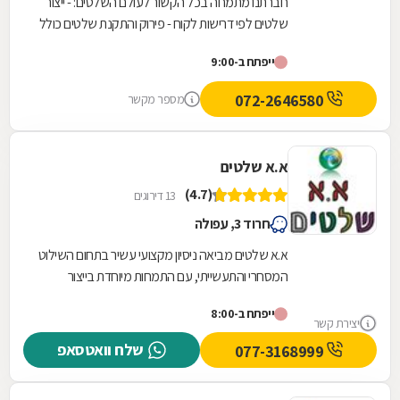
חברתנו מתמחה בכל הקשור לעולם השלטים: - ייצור
שלטים לפי דרישות לקוח - פירוק והתקנת שלטים כולל
מנוף וסל הרמה - הובלות לכל מטרה (של שלטים
ייפתח ב-9:00
ולא...
072-2646580
מספר מקשר
א.א שלטים
(4.7)
13 דירוגים
חרוד 3, עפולה
א.א שלטים מביאה ניסיון מקצועי עשיר בתחום השילוט
המסחרי והתעשייתי, עם התמחות מיוחדת בייצור
שלטים איכותיים מכל הסוגים. החברה מתמקדת
ייפתח ב-8:00
במתן...
יצירת קשר
שלח וואטסאפ
077-3168999