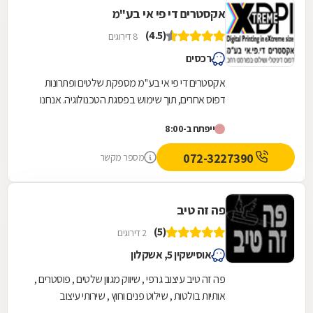
אקסטרים די פי אי בע"מ
(4.5)
8 דירוגים
רכסים
אקסטרים די פי אי בע''מ מספקת שלטים ופתרונות
דפוס אחרים, תוך שימוש בפסגת הטכנולוגיה. אנחנו
עוסקים בתכנון, עיצוב, הדפסה, הפקה והתקנה של
ייפתח ב-8:00
שלטי...
072-3227390
מספר מקשר
פה זה טיב
(5)
2 דירוגים
אוסישקין 5, אשקלון
פה זה טיב עיצוב גרפי , שיווק מגוון שלטים , פוסטרים ,
אותיות בולטות , שילוט פנים וחוץ , שירותי עיצוב
תערוכות , נוסד ע"י חנן אמנו בשנת 1996