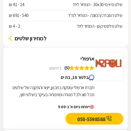
שלט פי.וי.סי 30x30 - המחיר ליח'
24 - 41 ₪
שלט הסברה/הכוונה - המחיר למ"ר
540 - 691 ₪
שלט פלסטי קטן - המחיר ליח'
2 - 4 ₪
למחירון שלטים
ארפולי
(5)
1 דירוגים
בלפור 18, בת ים
חברת ארפולי עוסקת בתכנון, ייצור והתקנה של שלטים
מכל סוג ולכל מטרה ומתמחה בעיקר בשלטי חוץ,
שילוט פנים למשרדים, שלטים לחלונות ראווה, מיתוג...
ייפתח ביום א' ב-9:00
050-5598588