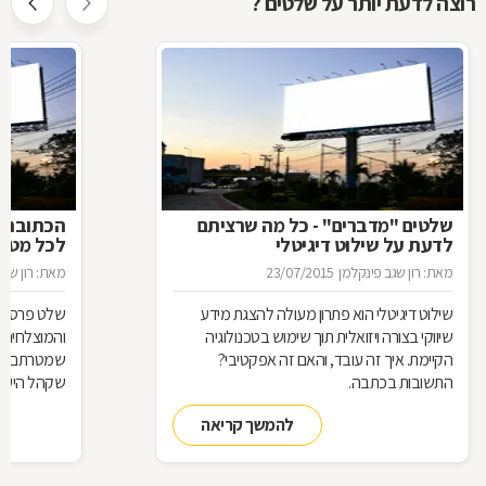
רוצה לדעת יותר על שלטים ?
שלטים "מדברים" - כל מה שרציתם
הכתובת ה
לדעת על שילוט דיגיטלי
לכל מטר
מאת: רון שגב פינקלמן
23/07/2015
מאת: רון שגב
שילוט דיגיטלי הוא פתרון מעולה להצגת מידע
שלט פרסום 
שיווקי בצורה ויזואלית תוך שימוש בטכנולוגיה
והמוצלחים ב
הקיימת. איך זה עובד, והאם זה אפקטיבי?
שמטרתם לגר
התשובות בכתבה.
שקהל היעד 
סוגי שלטים 
להמשך קריאה
כבעלי עסק,
התשובות ב