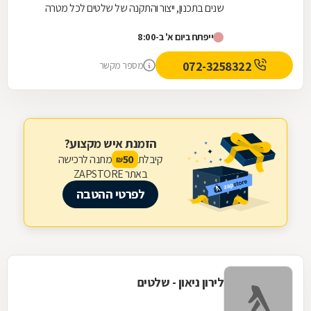
שנים בתכנון, ייצור והתקנה של שלטים לכל מטרה
ובהתאמה מושלמת לצרכי הלקוחות. החברה
ייפתח ביום א' ב-8:00
מתמחה בייצור מגוון...
072-3258322
מספר מקשר
הזמנת איש מקצוע?
קיבלת
מתנה לרכישה
50
₪
באתר ZAPSTORE
לפרטי ההטבה
לירון ניאון - שלטים