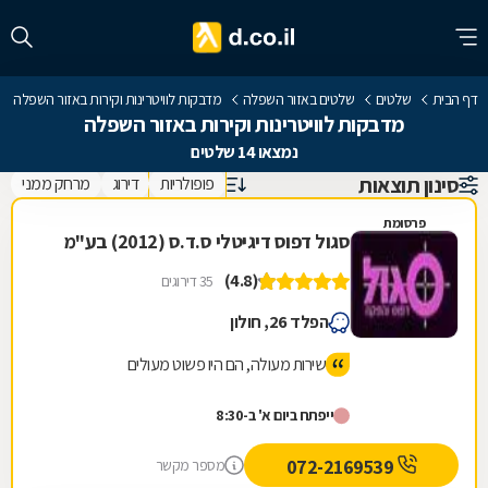
דף הבית
שלטים
שלטים באזור השפלה
מדבקות לוויטרינות וקירות באזור השפלה
מדבקות לוויטרינות וקירות באזור השפלה
נמצאו 14 שלטים
סינון תוצאות
פופולריות
דירוג
מרחק ממני
פרסומת
סגול דפוס דיגיטלי ס.ד.ס (2012) בע"מ
(4.8)
35 דירוגים
הפלד 26, חולון
שירות מעולה, הם היו פשוט מעולים
ייפתח ביום א' ב-8:30
072-2169539
מספר מקשר