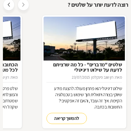
רוצה לדעת יותר על שלטים ?
שלטים "מדברים" - כל מה שרציתם
הכתובת ה
לדעת על שילוט דיגיטלי
לכל מטר
מאת: רון שגב פינקלמן
23/07/2015
מאת: רון שגב
שילוט דיגיטלי הוא פתרון מעולה להצגת מידע
שלט פרסום 
שיווקי בצורה ויזואלית תוך שימוש בטכנולוגיה
והמוצלחים ב
הקיימת. איך זה עובד, והאם זה אפקטיבי?
שמטרתם לגר
התשובות בכתבה.
שקהל היעד 
סוגי שלטים 
להמשך קריאה
כבעלי עסק,
התשובות ב