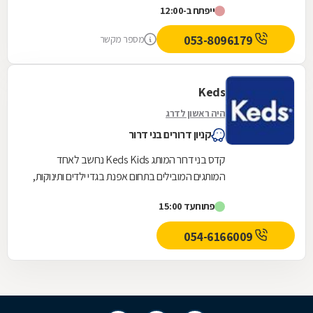
ייפתח ב-12:00
משובח...
053-8096179
מספר מקשר
Keds
היה ראשון לדרג
קניון דרורים בני דרור
קדס בני דרור המותג Keds Kids נחשב לאחד
המותגים המובילים בתחום אפנת בגדי ילדים ותינוקות,
בזכות מגוון הדגמים האופנתיים, השימוש במבחר
פתוח
עד 15:00
בדים...
054-6166009