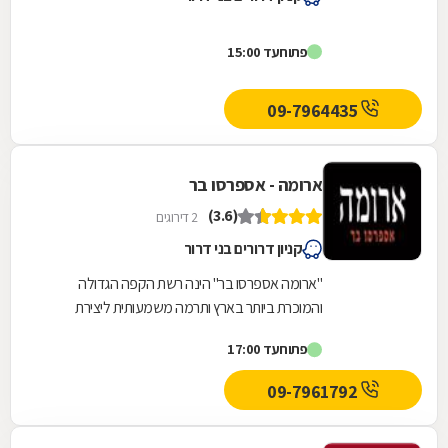
פתוח
עד 15:00
09-7964435
ארומה - אספרסו בר
(3.6)
2 דירוגים
קניון דרורים בני דרור
"ארומה אספרסו בר" הינה רשת הקפה הגדולה
והמוכרת ביותר בארץ ותרמה משמעותית ליצירת
תרבות-קפה אמיתית בישראל.אנחנו משתמשים
פתוח
עד 17:00
בחומרי גלם איכותיים...
09-7961792