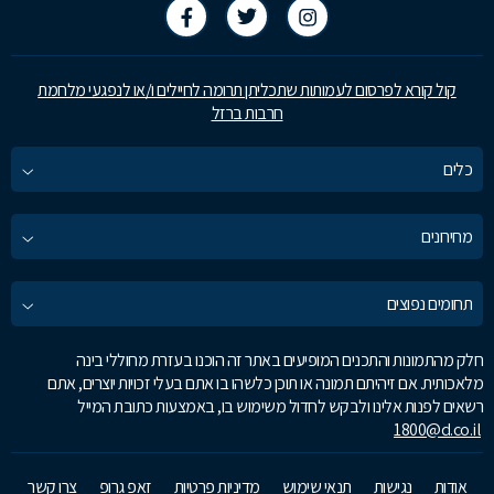
קול קורא לפרסום לעמותות שתכליתן תרומה לחיילים ו/או לנפגעי מלחמת
חרבות ברזל
כלים
מחירונים
תחומים נפוצים
חלק מהתמונות והתכנים המופיעים באתר זה הוכנו בעזרת מחוללי בינה
מלאכותית. אם זיהיתם תמונה או תוכן כלשהו בו אתם בעלי זכויות יוצרים, אתם
רשאים לפנות אלינו ולבקש לחדול משימוש בו, באמצעות כתובת המייל
1800@d.co.il
אודות
נגישות
תנאי שימוש
מדיניות פרטיות
זאפ גרופ
צרו קשר