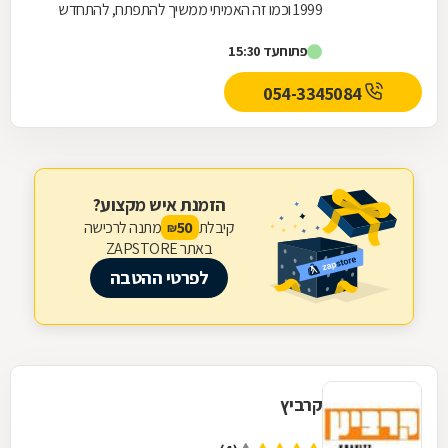
1999 וכמו זה האמיתי ממשיך להתפתח, להתחדש
ולצמוח מאז. מחנות קטנה ומקסימה במרכז תל
פתוח
עד 15:30
אביב, הפכנו...
054-3345084
הזמנת איש מקצוע?
קיבלת
מתנה לרכישה
50
₪
באתר ZAPSTORE
לפרטי ההטבה
קרביץ