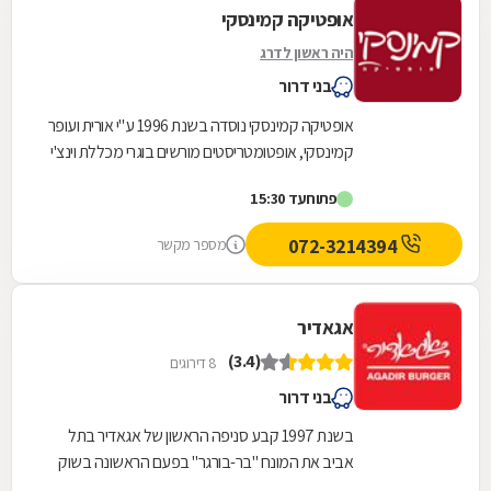
אופטיקה קמינסקי
היה ראשון לדרג
בני דרור
אופטיקה קמינסקי נוסדה בשנת 1996 ע"י אורית ועופר
קמינסקי, אופטומטריסטים מורשים בוגרי מכללת וינצ'י
פירנצה IRSOO. החל מפתיחת המכון הושם דגש רב...
פתוח
עד 15:30
072-3214394
מספר מקשר
אגאדיר
(3.4)
8 דירוגים
בני דרור
בשנת 1997 קבע סניפה הראשון של אגאדיר בתל
אביב את המונח "בר-בורגר" בפעם הראשונה בשוק
המקומי. אגאדיר שומרת על מוצרים איכותיים ובשר