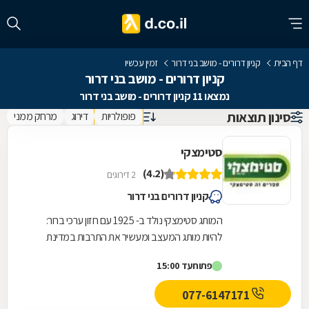
דף הבית
קניון דרורים - מושב בני דרור
זמין עכשיו
קניון דרורים - מושב בני דרור
נמצאו 11 קניון דרורים - מושב בני דרור
סינון תוצאות
פופולריות
דירוג
מרחק ממני
סטימצקי
(4.2)
2 דירוגים
קניון דרורים בני דרור
המותג סטימצקי נולד ב- 1925 עם חזון ערכי ברור:
להיות מותג המעצב ומעשיר את התרבות במדינת
ישראל,סטימצקי הקדישה משאבים כדי לשפץ את
פתוח
עד 15:00
חנויות הרשת...
077-6147171