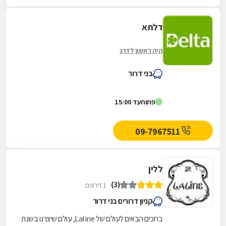
דלתא
היה ראשון לדרג
בני דרור
פתוח
עד 15:00
09-7967511
ללין
(3)
1 דירוגים
קניון דרורים בני דרור
ברוכים הבאים לעולם של Laline, עולם שיצרנו בשנת