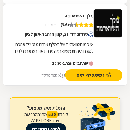
מלך השוארמה
(3.6)
5 דירוגים
סחרוב דוד 21, קניון הזהב ראשון לציון
אין כמו השווארמה של המלך! אנחנו מזמינים אתכם
לטעום וליהנות משווארמה פרגית או כבש אורגינל! ים
של סלטים טריים ועוד מגוון בשרים על האש. לא בא...
ייפתח ביום שבת ב-20:30
053-9383521
מספר מקשר
הזמנת איש מקצוע?
קיבלת
מתנה לרכישה
50
₪
באתר ZAPSTORE
לפרטי ההטבה