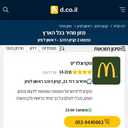
דף הבית
קניון הזהב - ראשון לציון
מזון מהיר
מזון מהיר בכל הארץ
נמצאו 2 קניון הזהב - ראשון לציון
סינון תוצאות
פופולריות
דירוג
מרחק ממני
מקדונלד'ס
(4.3)
16 דירוגים
סחרוב דוד 21, קניון הזהב ראשון לציון
מקדונלד'ס ישראל מאמינה שאפשר ליהנות ממזון
טעים, מבלי לשלם על כך מחיר בריאותי ולכן משנת
2004 ועד היום מובילה מקדונלד'ס ישראל את
פתוח
עד 23:00
מהפכת הבריאות...
052-9440002