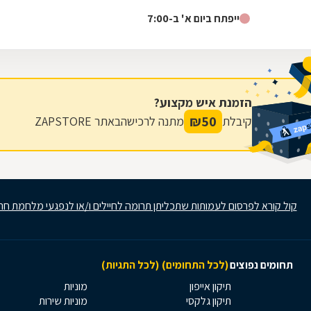
כבר בהיכנסך לאחד מסניפנו תוכל...
ייפתח ביום א' ב-7:00
הזמנת איש מקצוע?
₪
50
קיבלת
מתנה לרכישה
באתר ZAPSTORE
קול קורא לפרסום לעמותות שתכליתן תרומה לחיילים ו/או לנפגעי מלחמת חר
תחומים נפוצים
(לכל התחומים)
(לכל התגיות)
תיקון אייפון
מוניות
תיקון גלקסי
מוניות שירות