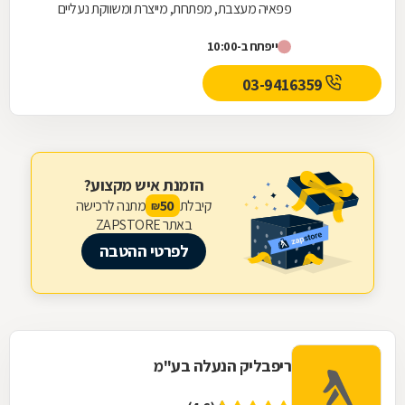
פפאיה מעצבת, מפתחת, מייצרת ומשווקת נעליים
לילדים ונוער, נעליים לנערות, נעליים לקטנטנות
ייפתח ב-10:00
וכמובן...
03-9416359
הזמנת איש מקצוע?
קיבלת
מתנה לרכישה
50
₪
באתר ZAPSTORE
לפרטי ההטבה
ריפבליק הנעלה בע"מ