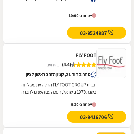
ייפתח ב-10:00
03-9524987
FLY FOOT
(4.4)
1 דירוגים
סחרוב דוד 21, קניון הזהב ראשון לציון
חברת FLY FOOT GROUP החלה את פעילותה
בשנת 1978 בישראל, הפכה עם השנים לחברה
מובילה בתחומה העוסקת בייבוא ושיווק נעלי נוחות
ייפתח ב-9:30
לנשים וגברים,...
03-9416706