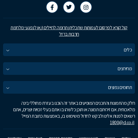
קול קורא לפרסום לעמותות שתכליתן תרומה לחיילים ו/או לנפגעי מלחמת
חרבות ברזל
כלים
מחירונים
תחומים נפוצים
חלק מהתמונות והתכנים המופיעים באתר זה הוכנו בעזרת מחוללי בינה
מלאכותית. אם זיהיתם תמונה או תוכן כלשהו בו אתם בעלי זכויות יוצרים, אתם
רשאים לפנות אלינו ולבקש לחדול משימוש בו, באמצעות כתובת המייל
1800@d.co.il