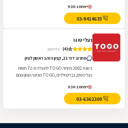
יורק בשנת 1978 .רשת הנעליים פרוסה בכ-84
ייפתח ב-9:30
מדינות...
03-9414635
נעלי טו גו
(4)
5 דירוגים
סחרוב דוד 21, קניון הזהב ראשון לציון
בשנת 2002 פתחה TO GO למעלה מ-72 חנויות
נעלי נשים, גברים וילדים ,TO GO מציעה מגוון עצום
של דגמים אופנתיים ואיכותיים, המתעדכנים
ייפתח ב-9:30
ומתחדשים...
03-6362300