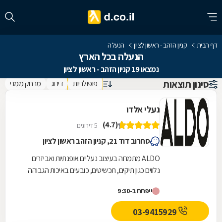
דף הבית
קניון הזהב - ראשון לציון
הנעלה
הנעלה בכל הארץ
נמצאו 19 קניון הזהב - ראשון לציון
סינון תוצאות
פופולריות
דירוג
מרחק ממני
נעלי אלדו
(4.7)
5 דירוגים
סחרוב דוד 21, קניון הזהב ראשון לציון
ALDO מתמחה בעיצוב נעליים אופנתיות ואביזרים
נלווים כגון תיקים, תכשיטים, כובעים באיכות הגבוהה
ביותר. מותג נחשק זה, שם תשומת לב רבה לפרטים...
ייפתח ב-9:30
03-9415929