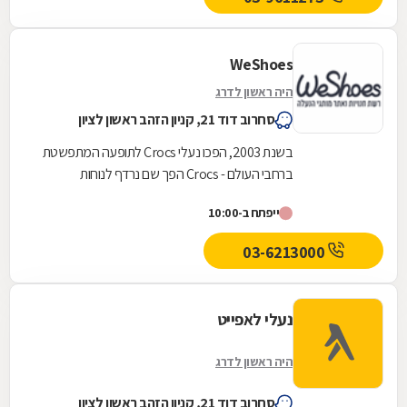
WeShoes
היה ראשון לדרג
סחרוב דוד 21, קניון הזהב ראשון לציון
בשנת 2003, הפכו נעלי Crocs לתופעה המתפשטת
ברחבי העולם - Crocs הפך שם נרדף לנוחות
ואופנתיות.במהלך שנת 2008 נפתחה ברחבי ישראל
ייפתח ב-10:00
רשת החנויות של...
03-6213000
נעלי לאפייט
היה ראשון לדרג
סחרוב דוד 21, קניון הזהב ראשון לציון