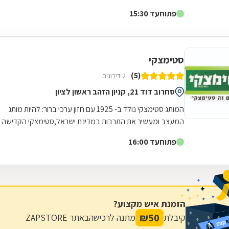
תרבות הקריאה ולהביא את הספרות היפה...
פתוח
עד 15:30
סטימצקי
(5)
2 דירוגים
סחרוב דוד 21, קניון הזהב ראשון לציון
המותג סטימצקי נולד ב- 1925 עם חזון ערכי ברור: להיות מותג
המעצב ומעשיר את התרבות במדינת ישראל,סטימצקי הקדישה
משאבים כדי לשפץ את חנויות הרשת...
פתוח
עד 16:00
הזמנת איש מקצוע?
₪
50
קיבלת
מתנה לרכישה
באתר ZAPSTORE