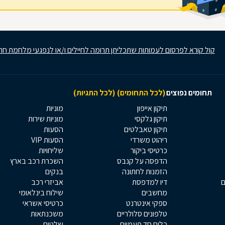
קול קורא לפרסום לעמותות שתכליתן תרומה לחיילים ו/או לנפגעי מלחמת חר
תחומים נפוצים
(לכל התחומים)
(לכל התגיות)
תיקון אייפון
מוניות
תיקון גלקסי
מוניות שירות
תיקון טאבלטים
הסעות
ריהוט משרדי
הסעות VIP
כרטיסי ביקור
שליחויות
הדפסה על קנבס
השכרת רכב בארץ
הזמנות לחתונה
בנקים
ם
דיו למדפסת
אביזרי רכב
מחשבים
שילוח בינלאומי
ספקי אינטרנט
כרטיסי אשראי
טלפונים סלולריים
משכנתאות
כלים חד פעמיים
שלטים