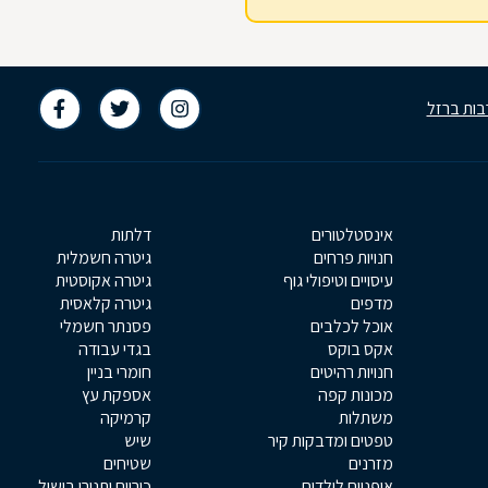
בות ברזל
אינסטלטורים
דלתות
חנויות פרחים
גיטרה חשמלית
עיסויים וטיפולי גוף
גיטרה אקוסטית
מדפים
גיטרה קלאסית
אוכל לכלבים
פסנתר חשמלי
אקס בוקס
בגדי עבודה
חנויות רהיטים
חומרי בניין
מכונות קפה
אספקת עץ
משתלות
קרמיקה
טפטים ומדבקות קיר
שיש
מזרנים
שטיחים
אופניים לילדים
כיריים ותנורי בישול