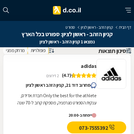
דף הבית
קניון הזהב - ראשון לציון
ספורט
קניון הזהב - ראשון לציון: ספורט בכל הארץ
נמצאו 1 קניון הזהב - ראשון לציון
סינון תוצאות
פופולריות
מרחק ממני
adidas
(4.7)
2 דירוגים
סחרוב דוד 21, קניון הזהב ראשון לציון
Only the best for the athlete חברת אדידס,
ענקית הספורט מגרמניה, מספקת קרוב ל-70 שנה
מוצרי ספורט לספורטאים מקצועיים ולחובבים
ייפתח ב-20:00
ובמקביל מובילה...
073-7555392