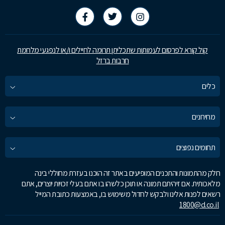
קול קורא לפרסום לעמותות שתכליתן תרומה לחיילים ו/או לנפגעי מלחמת
חרבות ברזל
כלים
מחירונים
תחומים נפוצים
חלק מהתמונות והתכנים המופיעים באתר זה הוכנו בעזרת מחוללי בינה
מלאכותית. אם זיהיתם תמונה או תוכן כלשהו בו אתם בעלי זכויות יוצרים, אתם
רשאים לפנות אלינו ולבקש לחדול משימוש בו, באמצעות כתובת המייל
1800@d.co.il