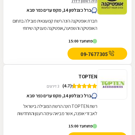
היה ראשון לדרג
ברל כצנלסון 14, מקס ערים כפר סבא
חברת אופטיקנה הינה רשת קמעונאית מובילה בתחום
האופטיקה והשמיעה,אופטיקנה מעניקה שירותי
אופטומטריה ואודיולוגיה מהמתקדמים בישראל על ידי
פתוח
עד 15:00
אנשי...
09-7677305
TOPTEN
(4.7)
3 דירוגים
ברל כצנלסון 14, מקס ערים כפר סבא
רשת TOPTEN הינה הרשת המובילה בישראל
לאבזרי אופנה, אשר מביאה עימה רענון והתחדשות
מתמדת בעולם האופנה והתכשיטים. הרשת פונה
פתוח
עד 15:00
לקהל רחב ומגוון של...