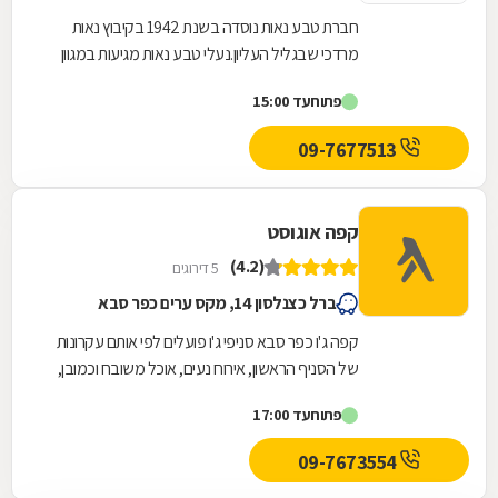
חברת טבע נאות נוסדה בשנת 1942 בקיבוץ נאות
מרדכי שבגליל העליון.נעלי טבע נאות מגיעות במגוון
רחב של דגמים וסגנונות ומתאימות לכל מקום ולכל...
פתוח
עד 15:00
09-7677513
קפה אוגוסט
(4.2)
5 דירוגים
ברל כצנלסון 14, מקס ערים כפר סבא
קפה ג'ו כפר סבא סניפי ג'ו פועלים לפי אותם עקרונות
של הסניף הראשון, אירוח נעים, אוכל משובח וכמובן,
קפה מצוין. נושא האוכל ברשת נלקח ברצינות...
פתוח
עד 17:00
09-7673554