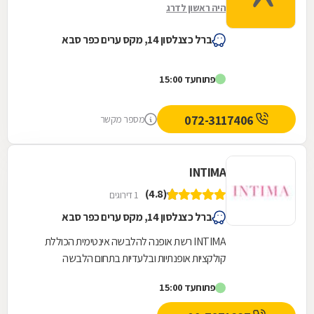
היה ראשון לדרג
ברל כצנלסון 14, מקס ערים כפר סבא
פתוח
עד 15:00
072-3117406
מספר מקשר
INTIMA
(4.8)
1 דירוגים
ברל כצנלסון 14, מקס ערים כפר סבא
INTIMA רשת אופנה להלבשה אינטימית הכוללת
קולקציות אופנתיות ובלעדיות בתחום הלבשה
תחתונה, הלבשת לילה, הלבשת פנאי ובגדי ים וחוף.
פתוח
עד 15:00
המוצרים מעוצבים...