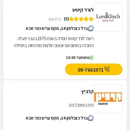
לורד קיטש
(5)
2 דירוגים
ברל כצנלסון 14, מקס ערים כפר סבא
רשת 'לורד קיטש' נוסדה בשנת 1975.בעבר פעלה
החברה בתחום יצור ועיצוב חולצות מודפסות. בתחילת
שנות ה- 2000 , נעשה שינוי בתפיסה של החברה
פתוח
עד 15:00
ומאז...
09-7661071
קרביץ
היה ראשון לדרג
ברל כצנלסון 14, מקס ערים כפר סבא