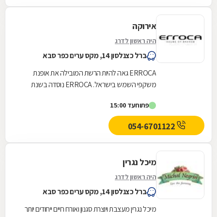
אירוקה
היה ראשון לדרג
ברל כצנלסון 14, מקס ערים כפר סבא
ERROCA גאה להיות הרשת המובילה את אופנת
משקפי השמש בישראל. ERROCA נוסדה בשנת
1987 ותוך 21 שנים הקימה סניפים ברחבי הארץ
פתוח
עד 15:00
והצליחה לבסס את מעמדה...
054-6701122
מיכל נגרין
היה ראשון לדרג
ברל כצנלסון 14, מקס ערים כפר סבא
מיכל נגרין מעצבת ויוצרת סגנון ואורח חיים ייחודים יותר