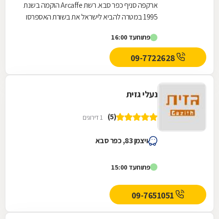
ארקפה סניף כפר סבא. רשת Arcaffe הוקמה בשנת
1995 במטרה להביא לישראל את בשורת האספרסו
בר האיטלקי האיכותי,נפתחו כ-38 סניפים המנוהלים
פתוח
עד 16:00
באדיקות,...
09-7722628
נעלי גזית
(5)
1 דירוגים
ויצמן 83, כפר סבא
פתוח
עד 15:00
09-7651051