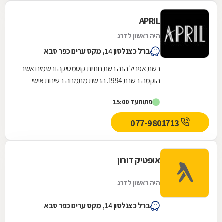
APRIL
היה ראשון לדרג
ברל כצנלסון 14, מקס ערים כפר סבא
רשת אפריל הנה רשת חנויות קוסמטיקה ובשמים אשר
הוקמה בשנת 1994. הרשת מתמחה בשירות אישי
ובייעוץ מקצועי בכל אחד מ -42סניפיה הפזורים
פתוח
עד 15:00
ברחבי הארץ....
077-9801713
אופטיק דורון
היה ראשון לדרג
ברל כצנלסון 14, מקס ערים כפר סבא