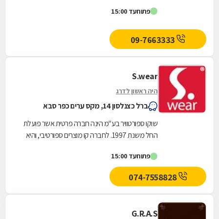
פתוח
עד 15:00
09-7663333
S.wear
היה ראשון לדרג
ברל כצנלסון 14, מקס ערים כפר סבא
שוקו ספורטוויר בע"מ הינה חברה פרטית אשר פועלת
החל משנת 1997. לחברה קו מוצרים ספורטיבי, והיא
מתמחה בפריטי BASIC בעלי איכות גבוהה. חברת
פתוח
עד 15:00
שוקו...
074-7558828
G.R.A.S