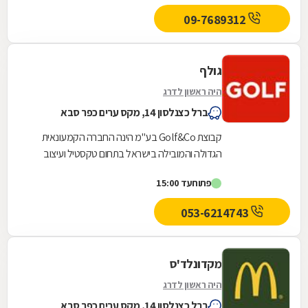
09-7689312
גולף
היה ראשון לדרג
ברל כצנלסון 14, מקס ערים כפר סבא
קבוצת Golf&Co בע"מ הינה החברה הקמעונאית
הגדולה והמובילה בישראל בתחום טקסטיל ועיצוב
בית, אופנה והלבשה.קבוצת Golf&Co מונה כיום 280
פתוח
עד 15:00
חנויות,...
053-6214743
מקדונלד'ס
היה ראשון לדרג
ברל כצנלסון 14, מקס ערים כפר סבא