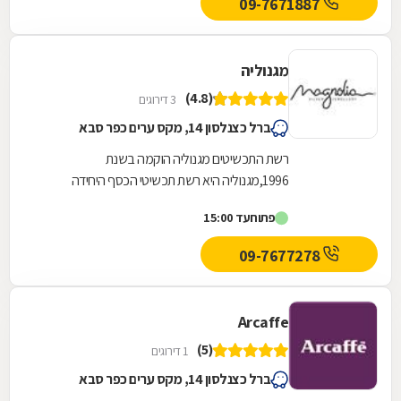
09-7671887
מגנוליה
(4.8)
3 דירוגים
ברל כצנלסון 14, מקס ערים כפר סבא
רשת התכשיטים מגנוליה הוקמה בשנת
1996,מגנוליה היא רשת תכשיטי הכסף היחידה
שמחזיקה באישור מכון התקנים לאיכות ואימות תכולת
פתוח
עד 15:00
הכסף בתכשיטיה....
09-7677278
Arcaffe
(5)
1 דירוגים
ברל כצנלסון 14, מקס ערים כפר סבא