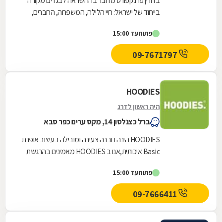
בדורין פרנקפורט מדובר בההשראה לבגדים מקורה
בייחוד של ישראל: חיי הלילה, המשפחה, החברים,
הקשיים ושמחת העשייה במפעל - שהרי מדובר
פתוח
עד 15:00
במעצבת היחידה...
09-7671797
HOODIES
היה ראשון לדרג
ברל כצנלסון 14, מקס ערים כפר סבא
HOODIES הינה חברה צעירה ומובילה בעיצוב אופנת
Basic איכותית,אנו ב HOODIES מאמינים בהרגשת
נוחות מרבית כדרך חיים, לצד שמירה על קווים
פתוח
עד 15:00
אופנתיים...
09-7666411