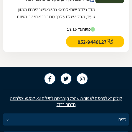
מקדונלד'ס ישראל מאמינה שאפשר ליהנות ממזון
טעים, מבלי לשלם על כך מחיר בריאותי ולכן משנת
2004 ועד היום מובילה מקדונלד'ס ישראל את
פתוח
עד 17:15
מהפכת הבריאות...
052-9440127
קול קורא לפרסום לעמותות שתכליתן תרומה לחיילים ו/או לנפגעי מלחמת
חרבות ברזל
כלים