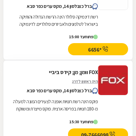
ברל כצנלסון 14, מקס ערים כפר סבא
רשת דינמיקה סלולר הינה הרשת הגדולה והותיקה
בישראל לטלפונים ולאביזרים סלולריים. לדינמיקה
סלולר 51 סניפים בקניונים המובילים ברחבי הארץ
פתוח
עד 15:00
מתוכם...
*6656
FOX וומן; מן; קידס ביביי
היה ראשון לדרג
ברל כצנלסון 14, מקס ערים כפר סבא
פוקס הינה רשת חנויות אופנה לצעירים המונה למעלה
מ-180 חנויות בפריסה ארצית. פוקס מייצרת ומשווקת
אופנה תחת המותגים: FOX אופנת נשים, FOX MEN...
פתוח
עד 15:30
09-7666098