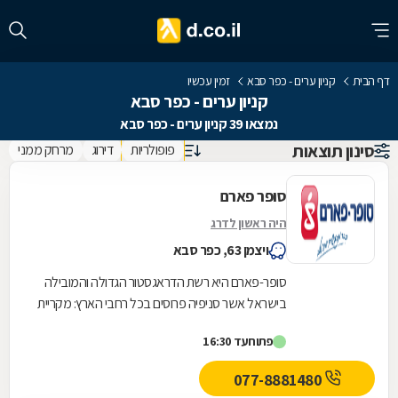
דף הבית
קניון ערים - כפר סבא
זמין עכשיו
קניון ערים - כפר סבא
נמצאו 39 קניון ערים - כפר סבא
סינון תוצאות
פופולריות
דירוג
מרחק ממני
סופר פארם
היה ראשון לדרג
ויצמן 63, כפר סבא
סופר-פארם היא רשת הדראגסטור הגדולה והמובילה
בישראל אשר סניפיה פרוסים בכל רחבי הארץ: מקריית
שמונה בצפון ועד לאילת בדרום.סופר-פארם הביאה...
פתוח
עד 16:30
077-8881480