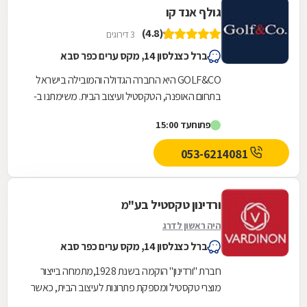
גולף אנד קו
(4.8)
3 דירוגים
ברל כצנלסון 14, מקס ערים כפר סבא
GOLF&CO היא החברה הגדולה והמובילה בישראל
בתחום האופנה, הטקסטיל ועיצוב הבית. משימתנו ב-
GOLF&CO היא להציע עיצוב איכותי במחיר הוגן,
פתוח
עד 15:00
כשאנחנו...
053-6214081
ורדינון טקסטיל בע"מ
היה ראשון לדרג
ברל כצנלסון 14, מקס ערים כפר סבא
חברת "ורדינון" הוקמה בשנת 1928,מתמחה בייצור
מוצרי טקסטיל ומספקת פתרונות לעיצוב הבית, כאשר
תחום ההתמחות העיקרי שלה הינו- מצעים ומגבות....