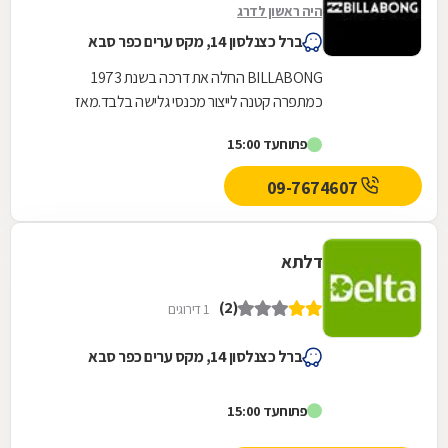
היה ראשון לדרג
ברל כצנלסון 14, מקס ערים כפר סבא
BILLABONG החלה את דרכה בשנת 1973
כמתפרה קטנה לייצור מכנסי גלישה בלבד.מאז
התפתחה למעצמה של ציוד ואפנת גלישה צבעונית
פתוח
עד 15:00
לגברים ולנשים, כזו שמשקפת...
09-7674607
דלתא
(2)
1 דירוגים
ברל כצנלסון 14, מקס ערים כפר סבא
פתוח
עד 15:00