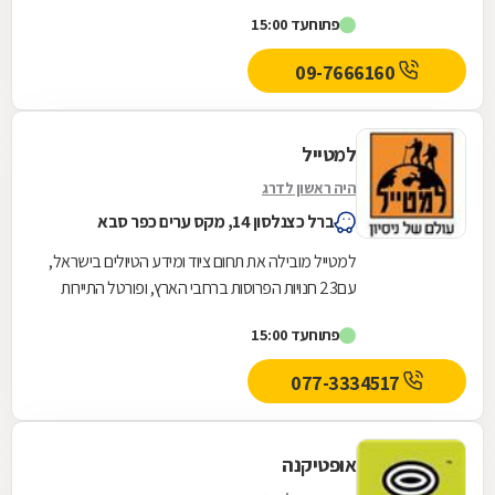
הארץ,הרשת חרטה על דגלה להעניק לקהל הלקוחות
פתוח
עד 15:00
הנאמן שלה בגדים...
09-7666160
למטייל
היה ראשון לדרג
ברל כצנלסון 14, מקס ערים כפר סבא
למטייל מובילה את תחום ציוד ומידע הטיולים בישראל,
עם23 חנויות הפרוסות ברחבי הארץ, ופורטל התיירות
הגדול בישראל.הקבוצה מפעילה גם את אתר טיולי...
פתוח
עד 15:00
077-3334517
אופטיקנה