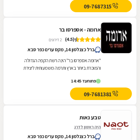
09-7687315
ארומה - אספרסו בר
(4.5)
2 דירוגים
ברל כצנלסון 14, מקס ערים כפר סבא
"ארומה אספרסו בר" הינה רשת הקפה הגדולה
והמוכרת ביותר בארץ ותרמה משמעותית ליצירת
תרבות-קפה אמיתית בישראל.אנחנו משתמשים
פתוח
עד 14:45
בחומרי גלם איכותיים...
09-7681381
טבע נאות
היה ראשון לדרג
ברל כצנלסון 14, מקס ערים כפר סבא