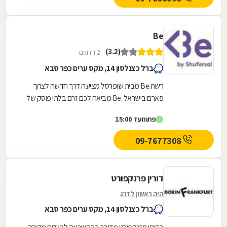
Be
(3.2)
2 דירוגים
ברל כצנלסון 14, מקס ערים כפר סבא
רשת Be מבית שופרסל מציעה דרך חדשה לצרוך
פארם בישראל. Be מביאה לכם זרם בלתי פוסק של
המותגים הכי חדשים, הכי חמים והכי מצליחים בארץ
פתוח
עד 15:00
ובחו"ל, כזה...
09-7677308
דורין פרנקפורט
היה ראשון לדרג
ברל כצנלסון 14, מקס ערים כפר סבא