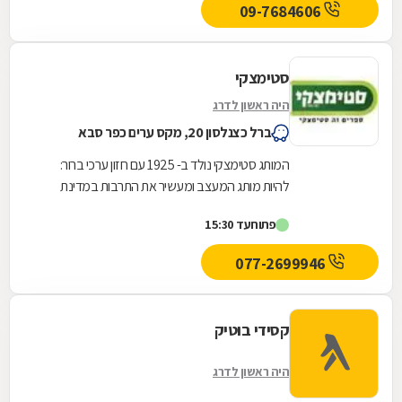
09-7684606
סטימצקי
היה ראשון לדרג
ברל כצנלסון 20, מקס ערים כפר סבא
המותג סטימצקי נולד ב- 1925 עם חזון ערכי ברור:
להיות מותג המעצב ומעשיר את התרבות במדינת
ישראל,סטימצקי הקדישה משאבים כדי לשפץ את
פתוח
עד 15:30
חנויות הרשת...
077-2699946
קסידי בוטיק
היה ראשון לדרג