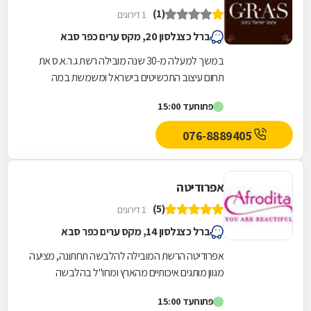
(1)
1 דירוגים
ברל כצנלסון 20, מקס ערים כפר סבא
במשך למעלה מ-30 שנה מובילה רשת ג.ר.א.ס את
תחום עיצוב התכשיטים בישראל ומשמשת במה
לאמנות ישראלית מקורית. בג.ר.א.ס. מעצבים ומיצרים
פתוח
עד 15:00
לאורך השנים...
076-8889405
אפרודיטה
(5)
1 דירוגים
ברל כצנלסון 14, מקס ערים כפר סבא
אפרודיטה הרשת המובילה להלבשה תחתונה, מציעה
מגוון מותגים איכותיים מהארץ ומחו"ל בהלבשה
תחתונה. חזיות, תחתונים, כותנות, הלבשה סקסית,
פתוח
עד 15:00
הלבשת...