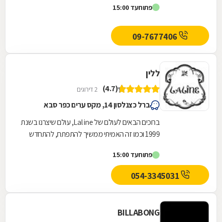
פתוח
עד 15:00
09-7677406
ללין
(4.7)
2 דירוגים
ברל כצנלסון 14, מקס ערים כפר סבא
ברוכים הבאים לעולם של Laline, עולם שיצרנו בשנת
1999 וכמו זה האמיתי ממשיך להתפתח, להתחדש
ולצמוח מאז. מחנות קטנה ומקסימה במרכז תל
פתוח
עד 15:00
אביב, הפכנו...
054-3345031
BILLABONG