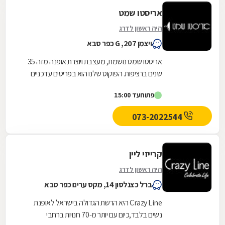
אריסטו שמט
היה ראשון לדרג
ויצמן 207, G כפר סבא
אריסטו שמט נושמת, מעצבת ויוצרת אופנה מזה 35
שנים ברציפות. הפוקוס שלנו הוא בפריטים עדכניים
המשלבים נוחות, רעננות, בטחון והצלחה. הסגנון
פתוח
עד 15:00
שלנו...
073-2022544
קרייזי ליין
היה ראשון לדרג
ברל כצנלסון 14, מקס ערים כפר סבא
Crazy Line היא הרשת הגדולה בישראל לאופנת
נשים בלבד,כיום עם יותר מ-70 חנויות ברחבי