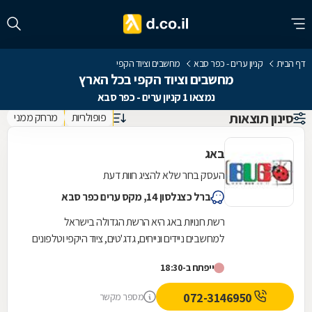
דף הבית
קניון ערים - כפר סבא
מחשבים וציוד הקפי
מחשבים וציוד הקפי בכל הארץ
נמצאו 1 קניון ערים - כפר סבא
סינון תוצאות
פופולריות
מרחק ממני
באג
העסק בחר שלא להציג חוות דעת
ברל כצנלסון 14, מקס ערים כפר סבא
רשת חנויות באג היא הרשת הגדולה בישראל
למחשבים ניידים ונייחים, גדג'טים, ציוד היקפי וטלפונים
סלולריים.
ייפתח ב-18:30
072-3146950
מספר מקשר