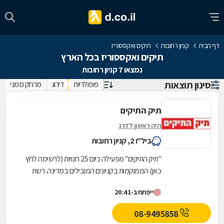
דף הבית
קניון רחובות
תיקים ואקססוריז
תיקים ואקססוריז בכל הארץ
נמצאו 7 קניון רחובות
סינון תוצאות
פופולריות
דירוג
מרחק ממני
תיק התיקים
היה ראשון לדרג
ביל"ו 2, קניון רחובות
"תיק התיקים" מפעילה כיום 25 חנויות (לרשימה לחץ
כאן) הממוקמות בקניונים המובילים במדינה. רשת
"תיק התיקים" היא הרשת הגדולה בארץ לתיקים...
ייפתח ב-20:41
08-9495858