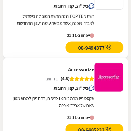
ביל"ו 2, קניון רחובות
רשת TOPTEN הינה הרשת המובילה בישראל
לאבזרי אופנה, אשר מביאה עימה רענון והתחדשות
מתמדת בעולם האופנה והתכשיטים. הרשת פונה
ייפתח ב-21:11
לקהל רחב ומגוון של...
08-9494377
Accessorize
(4.8)
1 דירוגים
ביל"ו 2, קניון רחובות
אקססורייז מונה כיום 18 סניפים ,בהם ניתן למצוא מגוון
עצום של אביזרי אופנה.
ייפתח ב-21:11
08-6485233