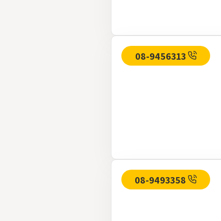
08-9456313
08-9493358