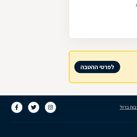
לפרטי ההטבה
בות ברזל