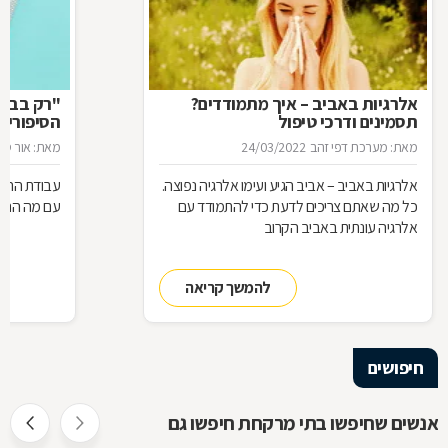
אלרגיות באביב – איך מתמודדים?
"רק בבקש
תסמינים ודרכי טיפול
הסיפורים
המרקחת
מאת: מערכת דפי זהב
24/03/2022
מאת: אור סיגו
אלרגיות באביב – אביב הגיע ועימו אלרגיה נפוצה.
עבודת הרוק
כל מה שאתם צריכים לדעת כדי להתמודד עם
עם מה הם מ
אלרגיה עונתית באביב הקרוב
להמשך קריאה
חיפושים
אנשים שחיפשו בתי מרקחת חיפשו גם