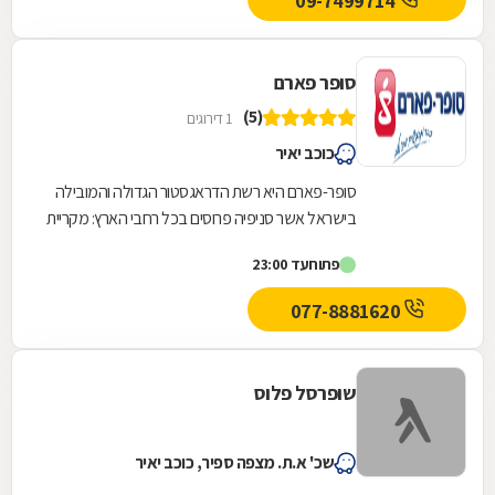
09-7499714
סופר פארם
(5)
1 דירוגים
כוכב יאיר
סופר-פארם היא רשת הדראגסטור הגדולה והמובילה
בישראל אשר סניפיה פרוסים בכל רחבי הארץ: מקריית
שמונה בצפון ועד לאילת בדרום.סופר-פארם הביאה...
פתוח
עד 23:00
077-8881620
שופרסל פלוס
שכ' א.ת. מצפה ספיר, כוכב יאיר