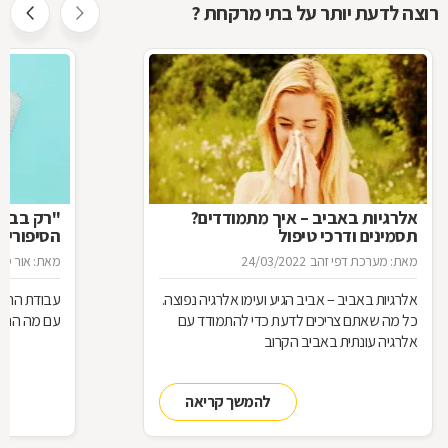
רוצה לדעת יותר על בתי מרקחת ?
אלרגיות באביב – איך מתמודדים?
"רק בבקש
תסמינים ודרכי טיפול
הסיפורים
המרקחת
מאת: מערכת דפי זהב
24/03/2022
מאת: אור סיגו
אלרגיות באביב – אביב הגיע ועימו אלרגיה נפוצה.
עבודת הרוק
כל מה שאתם צריכים לדעת כדי להתמודד עם
עם מה הם מ
אלרגיה עונתית באביב הקרוב
להמשך קריאה