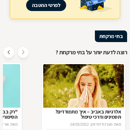
לפרטי ההטבה
בתי מרקחת
רוצה לדעת יותר על בתי מרקחת ?
אלרגיות באביב – איך מתמודדים?
"רק בבקש
תסמינים ודרכי טיפול
הסיפורים
המרקחת
מאת: מערכת דפי זהב
24/03/2022
מאת: אור סיגו