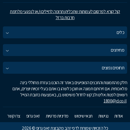
קול קורא לפרסום לעמותות שתכליתן תרומה לחיילים ו/או לנפגעי מלחמת
חרבות ברזל
כלים
מחירונים
תחומים נפוצים
חלק מהתמונות והתכנים המופיעים באתר זה הוכנו בעזרת מחוללי בינה
מלאכותית. אם זיהיתם תמונה או תוכן כלשהו בו אתם בעלי זכויות יוצרים, אתם
רשאים לפנות אלינו ולבקש לחדול משימוש בו, באמצעות כתובת המייל
1800@d.co.il
אודות
נגישות
תנאי שימוש
מדיניות פרטיות
זאפ גרופ
צרו קשר
כל הזכויות שמורות לדפי זהב מקבוצת זאפ גרופ © 2026