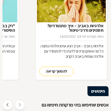
אלרגיות באביב – איך מתמודדים?
"רק בבקש
תסמינים ודרכי טיפול
הסיפורים
המרקחת
מאת: מערכת דפי זהב
24/03/2022
מאת: אור סיגו
אלרגיות באביב – אביב הגיע ועימו אלרגיה נפוצה.
עבודת הרוק
כל מה שאתם צריכים לדעת כדי להתמודד עם
עם מה הם מ
אלרגיה עונתית באביב הקרוב
להמשך קריאה
חיפושים
אנשים שחיפשו בתי מרקחת חיפשו גם