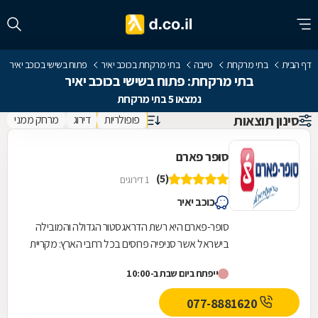
דף הבית
בתי מרקחת
טייבה
בתי מרקחת בכוכב יאיר
פתוח בשישי בכוכב יאיר
בתי מרקחת: פתוח בשישי בכוכב יאיר
נמצאו 5 בתי מרקחת
סינון תוצאות
פופולריות
דירוג
מרחק ממני
סופר פארם
(5)
1 דירוגים
כוכב יאיר
סופר-פארם היא רשת הדראגסטור הגדולה והמובילה
בישראל אשר סניפיה פרוסים בכל רחבי הארץ: מקריית
שמונה בצפון ועד לאילת בדרום.סופר-פארם הביאה...
ייפתח ביום שבת ב-10:00
077-8881620