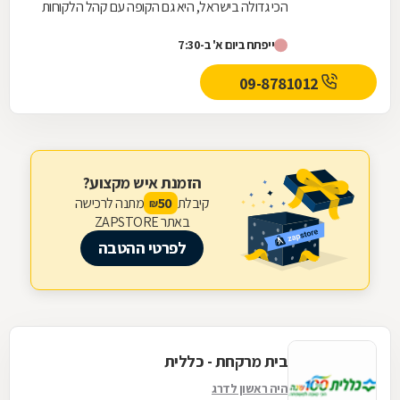
הכי גדולה בישראל, היא גם הקופה עם קהל הלקוחות
החדשים המצטרפים הגבוה ביותר. אנחנו גאים לתת...
ייפתח ביום א' ב-7:30
09-8781012
הזמנת איש מקצוע?
קיבלת
מתנה לרכישה
50
₪
באתר ZAPSTORE
לפרטי ההטבה
בית מרקחת - כללית
היה ראשון לדרג