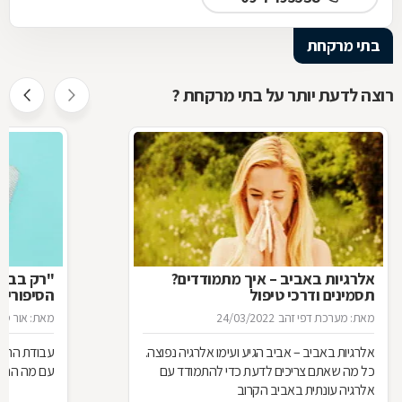
בתי מרקחת
רוצה לדעת יותר על בתי מרקחת ?
אלרגיות באביב – איך מתמודדים?
"רק בבקש
תסמינים ודרכי טיפול
הסיפורים
המרקחת
מאת: מערכת דפי זהב
24/03/2022
מאת: אור סיגו
אלרגיות באביב – אביב הגיע ועימו אלרגיה נפוצה.
עבודת הרוק
כל מה שאתם צריכים לדעת כדי להתמודד עם
עם מה הם מ
אלרגיה עונתית באביב הקרוב