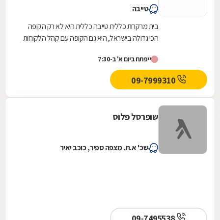
טייבה
בית מרקחת כללית טייבה כללית היא לא רק הקופה
הכי גדולה בישראל, היא גם הקופה עם קהל הלקוחות
החדשים המצטרפים הגבוה ביותר. אנחנו גאים לתת
ייפתח ביום א' ב-7:30
שירות...
09-7999310
שופרסל פלוס
שכ' א.ת. מצפה ספיר, כוכב יאיר
09-7495538