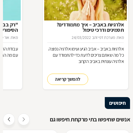
אלרגיות באביב – איך מתמודדים?
"רק בבקש
תסמינים ודרכי טיפול
הסיפורים
המרקחת
מאת: מערכת דפי זהב
24/03/2022
מאת: אור סיגו
אלרגיות באביב – אביב הגיע ועימו אלרגיה נפוצה.
עבודת הרוק
כל מה שאתם צריכים לדעת כדי להתמודד עם
עם מה הם מ
אלרגיה עונתית באביב הקרוב
להמשך קריאה
חיפושים
אנשים שחיפשו בתי מרקחת חיפשו גם