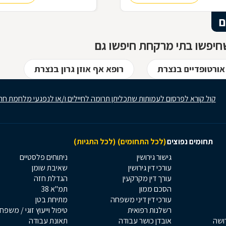
ם
חיפשו בתי מרקחת חיפשו גם
אורטופדיים בנצרת
רופא אף אוזן גרון בנצרת
קול קורא לפרסום לעמותות שתכליתן תרומה לחיילים ו/או לנפגעי מלחמת חר
תחומים נפוצים
(לכל התחומים)
(לכל התגיות)
גישור גירושין
ניתוחים פלסטיים
עורכי דין גירושין
שאיבת שומן
עורך דין מקרקעין
הגדלת חזה
הסכם ממון
תמ"א 38
עורכי דין דיני משפחה
מתיחת בטן
רשלנות רפואית
טיפול וייעוץ זוגי / משפח
רושה
אובדן כושר עבודה
תאונת עבודה