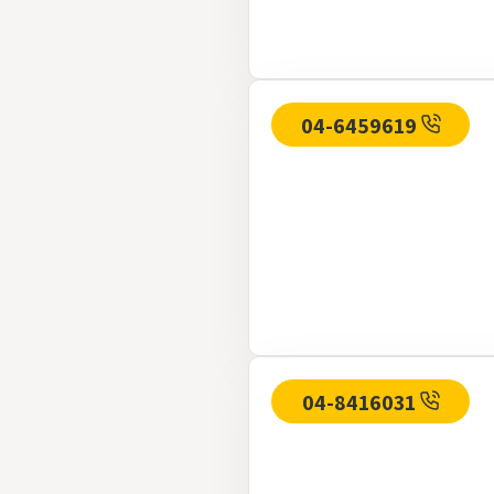
04-6459619
04-8416031