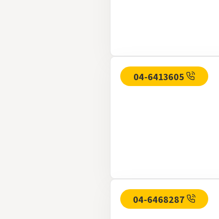
04-6413605
04-6468287