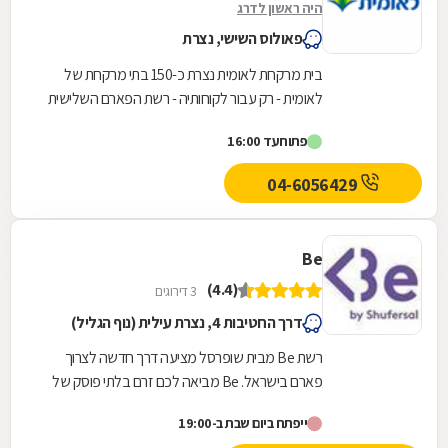
היה ראשון לדרג
פאולוס השישי, נצרת
בית מרקחת לאומית נצרת כ-150 בתי מרקחת של
לאומית - רק עבור לקוחותיה - רשת הפארם השלישית
בגודלה.
פתוח
עד 16:00
04-6056429
Be
(4.4)
3 דירוגים
דרך החטיבות 4, נצרת עילית (נוף הגליל)
רשת Be מבית שופרסל מציעה דרך חדשה לצרוך
פארם בישראל. Be מביאה לכם זרם בלתי פוסק של
המותגים הכי חדשים, הכי חמים והכי מצליחים בארץ
ייפתח ביום שבת ב-19:00
ובחו"ל, כזה...