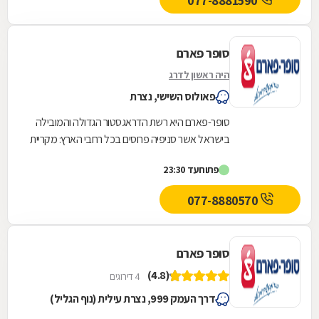
077-8881590
סופר פארם
היה ראשון לדרג
פאולוס השישי, נצרת
סופר-פארם היא רשת הדראגסטור הגדולה והמובילה
בישראל אשר סניפיה פרוסים בכל רחבי הארץ: מקריית
שמונה בצפון ועד לאילת בדרום.סופר-פארם הביאה...
פתוח
עד 23:30
077-8880570
סופר פארם
(4.8)
4 דירוגים
דרך העמק 999, נצרת עילית (נוף הגליל)