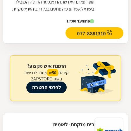
סופר-פארם היא רשת הדראגסטור הגדולה והמובילה
בישראל אשר סניפיה פרוסים בכל רחבי הארץ: מקריית
שמונה בצפון ועד לאילת בדרום.סופר-פארם הביאה...
פתוח
עד 17:00
077-8881310
הזמנת איש מקצוע?
קיבלת
מתנה לרכישה
50
₪
באתר ZAPSTORE
לפרטי ההטבה
בית מרקחת- לאומית