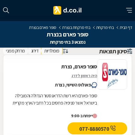
דף הבית
בתי מרקחת
בתי מרקחת בנצרת
סופר פארם בנצרת
סופר פארם בנצרת
נמצאו 3 בתי מרקחת
סינון תוצאות
פופולריות
דירוג
מרחק ממני
סופר פארם, נצרת
היה ראשון לדרג
פאולוס השישי, נצרת
סופר-פארם היא רשת הדראגסטור הגדולה והמובילה
בישראל אשר סניפיה פרוסים בכל רחבי הארץ: מקריית
שמונה בצפון ועד לאילת בדרום.סופר-פארם הביאה...
ייפתח ב-9:00
077-8880570