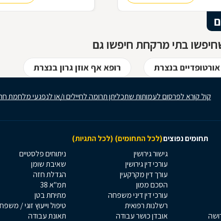
ם
חיפשו בתי מרקחת חיפשו גם
אורטופדיים בנצרת
רופא אף אוזן גרון בנצרת
קול קורא לפרסום לעמותות שתכליתן תרומה לחיילים ו/או לנפגעי מלחמת חר
תחומים נפוצים
(לכל התחומים)
(לכל התגיות)
גישור גירושין
ניתוחים פלסטיים
עורכי דין גירושין
שאיבת שומן
עורך דין מקרקעין
הגדלת חזה
הסכם ממון
תמ"א 38
עורכי דין דיני משפחה
מתיחת בטן
רשלנות רפואית
טיפול וייעוץ זוגי / משפח
רושה
אובדן כושר עבודה
תאונת עבודה