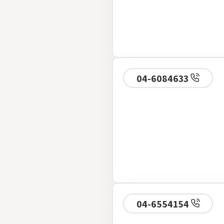
04-6084633
04-6554154