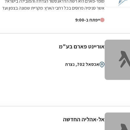
סופר-פארם היא רשת הדראגסטור הגדולה והמובילה בישראל
אשר סניפיה פרוסים בכל רחבי הארץ: מקריית שמונה בצפון ועד
לאילת בדרום.סופר-פארם הביאה...
ייפתח ב-9:00
אוריינט פארם בע"מ
אכסאל 702, נצרת
אל-אהליה החדשה