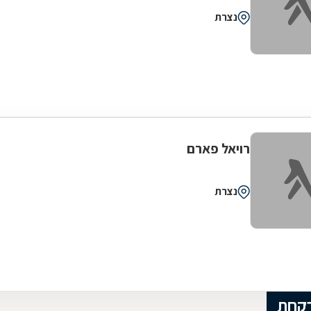
נצרת
רויאל פארם
נצרת
רקחת