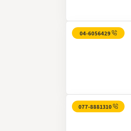
04-6056429
077-8881310